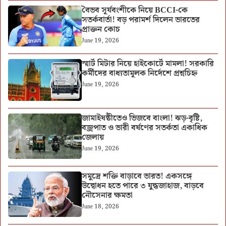
বৈভব সূর্যবংশীকে নিয়ে BCCI-কে
সতর্কবার্তা! বড় পরামর্শ দিলেন ভারতের
প্রাক্তন কোচ
June 19, 2026
স্মার্ট মিটার নিয়ে হাইকোর্টে মামলা! সরকারি
কর্মীদের বাধ্যতামূলক নির্দেশে প্রশ্নচিহ্ন
June 19, 2026
জামাইষষ্ঠীতেও ভিজবে বাংলা! ঝড়-বৃষ্টি,
বজ্রপাত ও ভারী বর্ষণের সতর্কতা একাধিক
জেলায়
June 19, 2026
সমুদ্রে শক্তি বাড়াবে ভারত! একসঙ্গে
উদ্বোধন হতে পারে ৩ যুদ্ধজাহাজ, বাড়বে
নৌসেনার ক্ষমতা
June 18, 2026