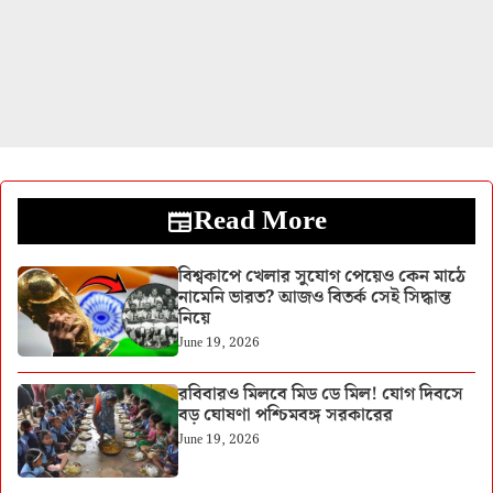
Read More
বিশ্বকাপে খেলার সুযোগ পেয়েও কেন মাঠে
নামেনি ভারত? আজও বিতর্ক সেই সিদ্ধান্ত
নিয়ে
June 19, 2026
রবিবারও মিলবে মিড ডে মিল! যোগ দিবসে
বড় ঘোষণা পশ্চিমবঙ্গ সরকারের
June 19, 2026