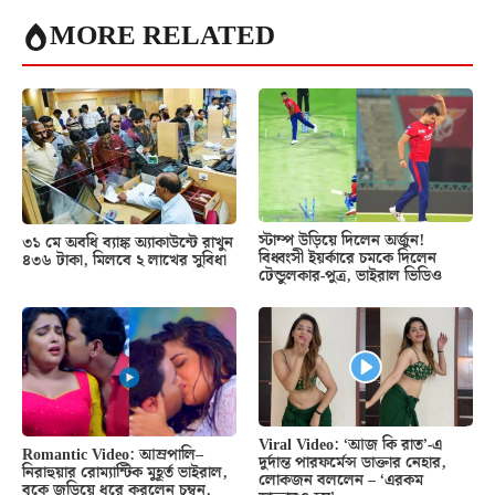
MORE RELATED
স্টাম্প উড়িয়ে দিলেন অর্জুন!
৩১ মে অবধি ব্যাঙ্ক অ্যাকাউন্টে রাখুন
বিধ্বংসী ইয়র্কারে চমকে দিলেন
৪৩৬ টাকা, মিলবে ২ লাখের সুবিধা
টেন্ডুলকার-পুত্র, ভাইরাল ভিডিও
Viral Video: ‘আজ কি রাত’-এ
Romantic Video: আম্রপালি–
দুর্দান্ত পারফর্মেন্স ডাক্তার নেহার,
নিরাহুয়ার রোম্যান্টিক মুহূর্ত ভাইরাল,
লোকজন বললেন – ‘এরকম
বুকে জড়িয়ে ধরে করলেন চুম্বন,