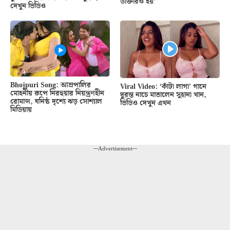
ডাক্তারও হয়’
দেখুন ভিডিও
Bhojpuri Song: আম্রপালির
Viral Video: ‘কাঁটা লাগা’ গানে
মোহনীয় রূপে নিরহুয়ার নিয়ন্ত্রণহীন
দুরন্ত নাচে মাতালেন সুহানা খান,
রোমান্স, ঘনিষ্ঠ দৃশ্যে ঝড় সোশ্যাল
ভিডিও দেখুন এখন
মিডিয়ায়
---Advertisement---