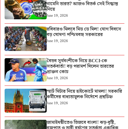
নামেনি ভারত? আজও বিতর্ক সেই সিদ্ধান্ত
নিয়ে
June 19, 2026
রবিবারও মিলবে মিড ডে মিল! যোগ দিবসে
বড় ঘোষণা পশ্চিমবঙ্গ সরকারের
June 19, 2026
বৈভব সূর্যবংশীকে নিয়ে BCCI-কে
সতর্কবার্তা! বড় পরামর্শ দিলেন ভারতের
প্রাক্তন কোচ
June 19, 2026
স্মার্ট মিটার নিয়ে হাইকোর্টে মামলা! সরকারি
কর্মীদের বাধ্যতামূলক নির্দেশে প্রশ্নচিহ্ন
June 19, 2026
জামাইষষ্ঠীতেও ভিজবে বাংলা! ঝড়-বৃষ্টি,
বজ্রপাত ও ভারী বর্ষণের সতর্কতা একাধিক