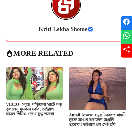
Kriti Lekha Shome
MORE RELATED
VIDEO: সবুজ পাতিয়ালা স্যুটে ঝড়
তুললেন মুসকান বেবি, ভাইরাল
নাচের ভিডিও দেখে মুগ্ধ ভক্তরা
Anjali Arora: সমুদ্র সৈকতে সাহসী
লুকে আগুন ঝরালেন অঞ্জলি
অরোরা! ভাইরাল হল সেই ছবি