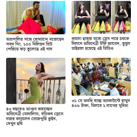
কালো ছাতার মতো ড্রেস পরে চমকে
অম্রপালির সঙ্গে রোম্যান্সে মজেছেন
দিলনে অভিনেত্রী উর্ফি জাভেদ, তুমুল
পবন সিং, ১০০ মিলিয়ন ভিউ
ভাইরাল হয়েছে এই ভিডিও
পেরিয়ে ঝড় তুলেছে এই গান
৩১ মে অবধি ব্যাঙ্ক অ্যাকাউন্টে রাখুন
৪৩৬ টাকা, মিলবে ২ লাখের সুবিধা
৪৩ বছরেও আগুন ঝরাচ্ছেন
অভিনেত্রী মোনালিসা, বডিকন ড্রেসে
নজর কাড়লেন ভোজপুরি কুইন,
দেখুন ছবি