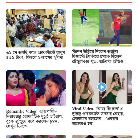
স্টাম্প উড়িয়ে দিলেন অর্জুন!
৩১ মে অবধি ব্যাঙ্ক অ্যাকাউন্টে রাখুন
বিধ্বংসী ইয়র্কারে চমকে দিলেন
৪৩৬ টাকা, মিলবে ২ লাখের সুবিধা
টেন্ডুলকার-পুত্র, ভাইরাল ভিডিও
Viral Video: ‘আজ কি রাত’-এ
Romantic Video: আম্রপালি–
দুর্দান্ত পারফর্মেন্স ডাক্তার নেহার,
নিরাহুয়ার রোম্যান্টিক মুহূর্ত ভাইরাল,
লোকজন বললেন – ‘এরকম
বুকে জড়িয়ে ধরে করলেন চুম্বন,
ডাক্তারও হয়’
দেখুন ভিডিও