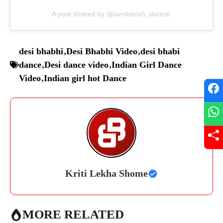
A post shared by @avnikarish_dancer
desi bhabhi
,
Desi Bhabhi Video
,
desi bhabi
dance
,
Desi dance video
,
Indian Girl Dance
Video
,
Indian girl hot Dance
Kriti Lekha Shome
MORE RELATED