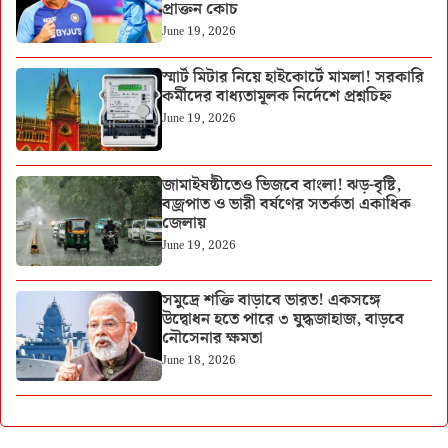
প্রাক্তন কোচ
June 19, 2026
স্মার্ট মিটার নিয়ে হাইকোর্টে মামলা! সরকারি
কর্মীদের বাধ্যতামূলক নির্দেশে প্রশ্নচিহ্ন
June 19, 2026
জামাইষষ্ঠীতেও ভিজবে বাংলা! ঝড়-বৃষ্টি,
বজ্রপাত ও ভারী বর্ষণের সতর্কতা একাধিক
জেলায়
June 19, 2026
সমুদ্রে শক্তি বাড়াবে ভারত! একসঙ্গে
উদ্বোধন হতে পারে ৩ যুদ্ধজাহাজ, বাড়বে
নৌসেনার ক্ষমতা
June 18, 2026