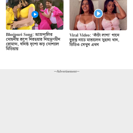
Bhojpuri Song: আম্রপালির
Viral Video: ‘কাঁটা লাগা’ গানে
মোহনীয় রূপে নিরহুয়ার নিয়ন্ত্রণহীন
দুরন্ত নাচে মাতালেন সুহানা খান,
রোমান্স, ঘনিষ্ঠ দৃশ্যে ঝড় সোশ্যাল
ভিডিও দেখুন এখন
মিডিয়ায়
---Advertisement---