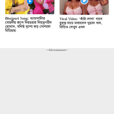
Bhojpuri Song: আম্রপালির
Viral Video: ‘কাঁটা লাগা’ গানে
মোহনীয় রূপে নিরহুয়ার নিয়ন্ত্রণহীন
দুরন্ত নাচে মাতালেন সুহানা খান,
রোমান্স, ঘনিষ্ঠ দৃশ্যে ঝড় সোশ্যাল
ভিডিও দেখুন এখন
মিডিয়ায়
---Advertisement---