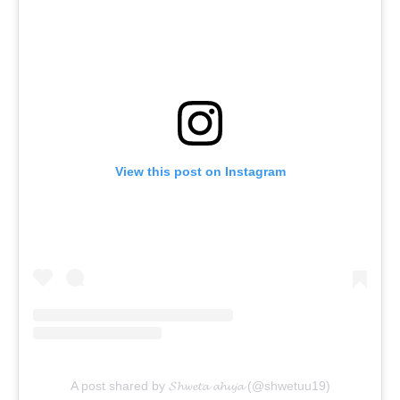
View this post on Instagram
A post shared by 𝓢𝓱𝔀𝓮𝓽𝓪 𝓪𝓱𝓾𝓳𝓪 (@shwetuu19)