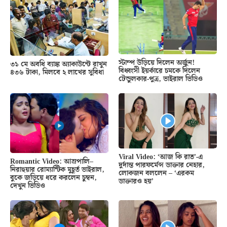
স্টাম্প উড়িয়ে দিলেন অর্জুন!
৩১ মে অবধি ব্যাঙ্ক অ্যাকাউন্টে রাখুন
বিধ্বংসী ইয়র্কারে চমকে দিলেন
৪৩৬ টাকা, মিলবে ২ লাখের সুবিধা
টেন্ডুলকার-পুত্র, ভাইরাল ভিডিও
Viral Video: ‘আজ কি রাত’-এ
Romantic Video: আম্রপালি–
দুর্দান্ত পারফর্মেন্স ডাক্তার নেহার,
নিরাহুয়ার রোম্যান্টিক মুহূর্ত ভাইরাল,
লোকজন বললেন – ‘এরকম
বুকে জড়িয়ে ধরে করলেন চুম্বন,
ডাক্তারও হয়’
দেখুন ভিডিও