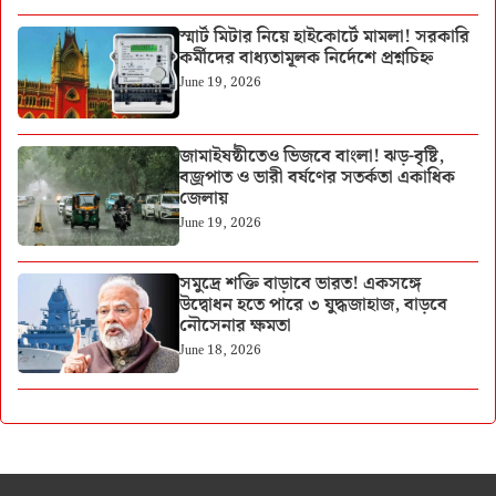
স্মার্ট মিটার নিয়ে হাইকোর্টে মামলা! সরকারি
কর্মীদের বাধ্যতামূলক নির্দেশে প্রশ্নচিহ্ন
June 19, 2026
জামাইষষ্ঠীতেও ভিজবে বাংলা! ঝড়-বৃষ্টি,
বজ্রপাত ও ভারী বর্ষণের সতর্কতা একাধিক
জেলায়
June 19, 2026
সমুদ্রে শক্তি বাড়াবে ভারত! একসঙ্গে
উদ্বোধন হতে পারে ৩ যুদ্ধজাহাজ, বাড়বে
নৌসেনার ক্ষমতা
June 18, 2026