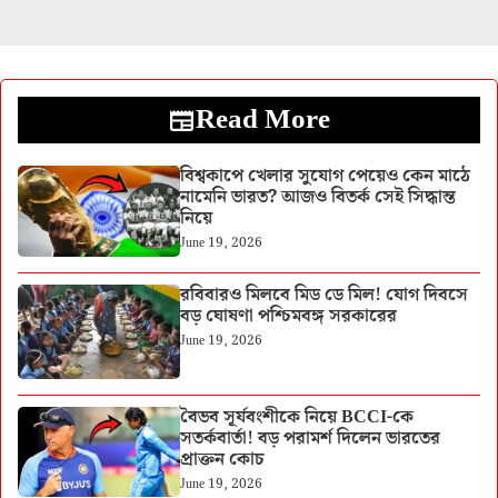
Read More
বিশ্বকাপে খেলার সুযোগ পেয়েও কেন মাঠে
নামেনি ভারত? আজও বিতর্ক সেই সিদ্ধান্ত
নিয়ে
June 19, 2026
রবিবারও মিলবে মিড ডে মিল! যোগ দিবসে
বড় ঘোষণা পশ্চিমবঙ্গ সরকারের
June 19, 2026
বৈভব সূর্যবংশীকে নিয়ে BCCI-কে
সতর্কবার্তা! বড় পরামর্শ দিলেন ভারতের
প্রাক্তন কোচ
June 19, 2026