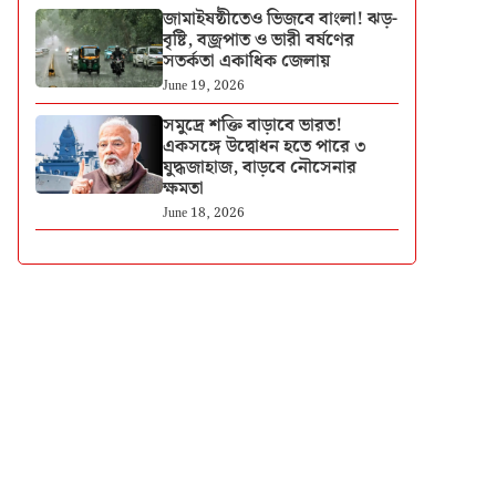
জামাইষষ্ঠীতেও ভিজবে বাংলা! ঝড়-
বৃষ্টি, বজ্রপাত ও ভারী বর্ষণের
সতর্কতা একাধিক জেলায়
June 19, 2026
সমুদ্রে শক্তি বাড়াবে ভারত!
একসঙ্গে উদ্বোধন হতে পারে ৩
যুদ্ধজাহাজ, বাড়বে নৌসেনার
ক্ষমতা
June 18, 2026