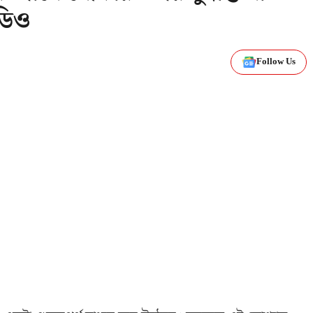
িডিও
Follow Us