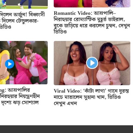
Romantic Video: আম্রপালি–
ে দিলেন অর্জুন! বিধ্বংসী
নিরাহুয়ার রোম্যান্টিক মুহূর্ত ভাইরাল,
ে দিলেন টেন্ডুলকার-
বুকে জড়িয়ে ধরে করলেন চুম্বন, দেখুন
 ভিডিও
ভিডিও
ng: আম্রপালির
Viral Video: ‘কাঁটা লাগা’ গানে দুরন্ত
রহুয়ার নিয়ন্ত্রণহীন
নাচে মাতালেন সুহানা খান, ভিডিও
ঠ দৃশ্যে ঝড় সোশ্যাল
দেখুন এখন