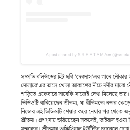
A post shared by S R E E T A M A👄 (@sreet
সম্প্রতি বলিউডের হিট ছবি ‘দেবদাস’এর গানে নৌকার 
দোলারে’এর তালে খোলা আকাশের নীচে নদীর মাঝে নৌ
শাড়িতে একেবারে সাবেকি সাজেই দেখা মিলেছে তার।
ভিডিওটি বানিয়েছেন শ্রীতমা, যা রীতিমতো নজর কেড়
নিজের এই ভিডিওটি শেয়ার করে নেয়ার পর থেকে অন
শ্রীতমা। প্রশংসায় ভরিয়েছেন সকলেই, ভাইরাল হওয়া 
মন্তব্যের। শ্রীতমার অফিসিয়াল ইউটিউব চ্যানেলে 