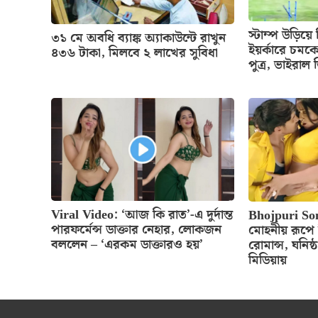
স্টাম্প উড়িয়
৩১ মে অবধি ব্যাঙ্ক অ্যাকাউন্টে রাখুন
ইয়র্কারে চমক
৪৩৬ টাকা, মিলবে ২ লাখের সুবিধা
পুত্র, ভাইরাল
Viral Video: ‘আজ কি রাত’-এ দুর্দান্ত
Bhojpuri So
পারফর্মেন্স ডাক্তার নেহার, লোকজন
মোহনীয় রূপে নি
বললেন – ‘এরকম ডাক্তারও হয়’
রোমান্স, ঘনিষ্
মিডিয়ায়