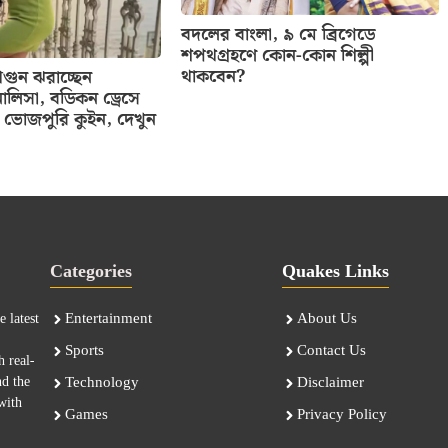
বদলের বাংলা, ৯ মে ব্রিগেডে
শপথগ্রহণে কোন-কোন শিল্পী
থাকবেন?
ুন ঝরাচ্ছেন
ালিসা, বডিকন ড্রেসে
ভোজপুরি কুইন, দেখুন
Categories
Quakes Links
Entertainment
About Us
 latest
Sports
Contact Us
h real-
nd the
Technology
Disclaimer
with
Games
Privacy Policy