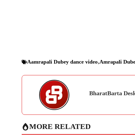
Aamrapali Dubey dance video
,
Amrapali Dube
BharatBarta Des
MORE RELATED