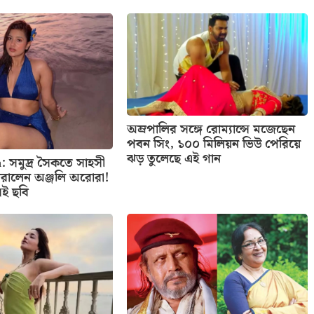
অম্রপালির সঙ্গে রোম্যান্সে মজেছেন
পবন সিং, ১০০ মিলিয়ন ভিউ পেরিয়ে
ঝড় তুলেছে এই গান
: সমুদ্র সৈকতে সাহসী
রালেন অঞ্জলি অরোরা!
েই ছবি