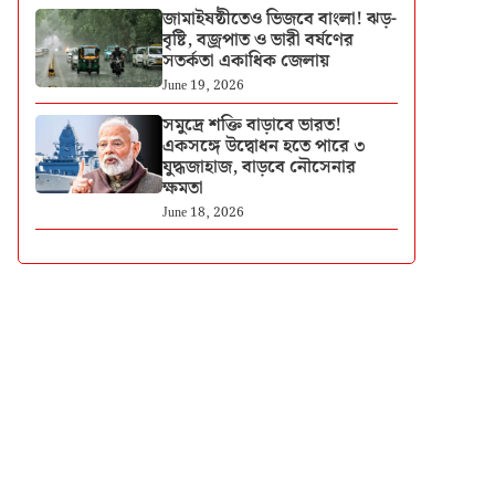
জামাইষষ্ঠীতেও ভিজবে বাংলা! ঝড়-
বৃষ্টি, বজ্রপাত ও ভারী বর্ষণের
সতর্কতা একাধিক জেলায়
June 19, 2026
সমুদ্রে শক্তি বাড়াবে ভারত!
একসঙ্গে উদ্বোধন হতে পারে ৩
যুদ্ধজাহাজ, বাড়বে নৌসেনার
ক্ষমতা
June 18, 2026