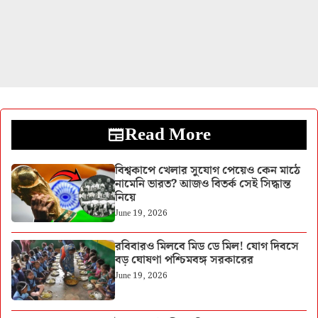
Read More
বিশ্বকাপে খেলার সুযোগ পেয়েও কেন মাঠে
নামেনি ভারত? আজও বিতর্ক সেই সিদ্ধান্ত
নিয়ে
June 19, 2026
রবিবারও মিলবে মিড ডে মিল! যোগ দিবসে
বড় ঘোষণা পশ্চিমবঙ্গ সরকারের
June 19, 2026