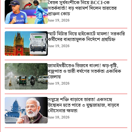
বৈভব সূর্যবংশীকে নিয়ে BCCI-কে
সতর্কবার্তা! বড় পরামর্শ দিলেন ভারতের
প্রাক্তন কোচ
June 19, 2026
স্মার্ট মিটার নিয়ে হাইকোর্টে মামলা! সরকারি
কর্মীদের বাধ্যতামূলক নির্দেশে প্রশ্নচিহ্ন
June 19, 2026
জামাইষষ্ঠীতেও ভিজবে বাংলা! ঝড়-বৃষ্টি,
বজ্রপাত ও ভারী বর্ষণের সতর্কতা একাধিক
জেলায়
June 19, 2026
সমুদ্রে শক্তি বাড়াবে ভারত! একসঙ্গে
উদ্বোধন হতে পারে ৩ যুদ্ধজাহাজ, বাড়বে
নৌসেনার ক্ষমতা
June 18, 2026