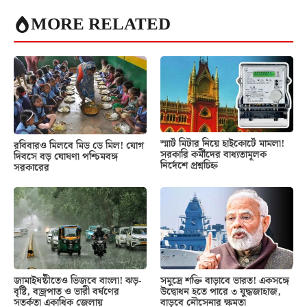
MORE RELATED
স্মার্ট মিটার নিয়ে হাইকোর্টে মামলা!
রবিবারও মিলবে মিড ডে মিল! যোগ
সরকারি কর্মীদের বাধ্যতামূলক
দিবসে বড় ঘোষণা পশ্চিমবঙ্গ
নির্দেশে প্রশ্নচিহ্ন
সরকারের
জামাইষষ্ঠীতেও ভিজবে বাংলা! ঝড়-
সমুদ্রে শক্তি বাড়াবে ভারত! একসঙ্গে
বৃষ্টি, বজ্রপাত ও ভারী বর্ষণের
উদ্বোধন হতে পারে ৩ যুদ্ধজাহাজ,
সতর্কতা একাধিক জেলায়
বাড়বে নৌসেনার ক্ষমতা