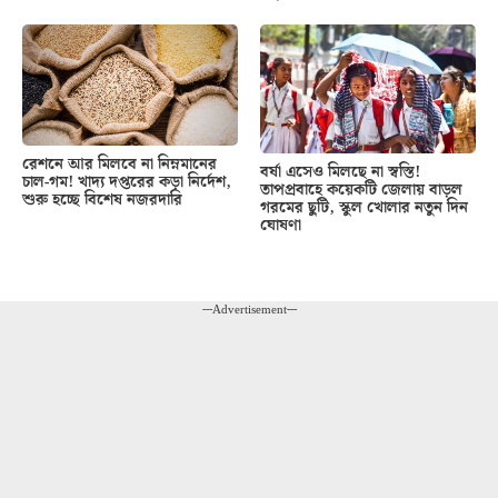
রেশনে আর মিলবে না নিম্নমানের
বর্ষা এসেও মিলছে না স্বস্তি!
চাল-গম! খাদ্য দপ্তরের কড়া নির্দেশ,
তাপপ্রবাহে কয়েকটি জেলায় বাড়ল
শুরু হচ্ছে বিশেষ নজরদারি
গরমের ছুটি, স্কুল খোলার নতুন দিন
ঘোষণা
---Advertisement---