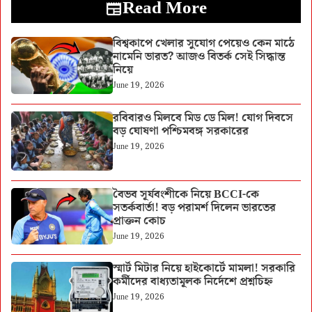
Read More
বিশ্বকাপে খেলার সুযোগ পেয়েও কেন মাঠে
নামেনি ভারত? আজও বিতর্ক সেই সিদ্ধান্ত
নিয়ে
June 19, 2026
রবিবারও মিলবে মিড ডে মিল! যোগ দিবসে
বড় ঘোষণা পশ্চিমবঙ্গ সরকারের
June 19, 2026
বৈভব সূর্যবংশীকে নিয়ে BCCI-কে
সতর্কবার্তা! বড় পরামর্শ দিলেন ভারতের
প্রাক্তন কোচ
June 19, 2026
স্মার্ট মিটার নিয়ে হাইকোর্টে মামলা! সরকারি
কর্মীদের বাধ্যতামূলক নির্দেশে প্রশ্নচিহ্ন
June 19, 2026