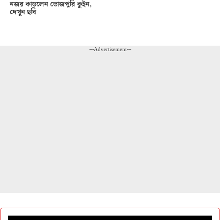
নজর কাড়লেন ভোজপুরি কুইন,
দেখুন ছবি
---Advertisement---