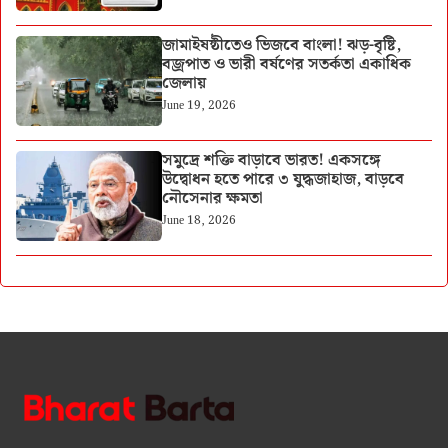
জামাইষষ্ঠীতেও ভিজবে বাংলা! ঝড়-বৃষ্টি,
বজ্রপাত ও ভারী বর্ষণের সতর্কতা একাধিক
জেলায়
June 19, 2026
সমুদ্রে শক্তি বাড়াবে ভারত! একসঙ্গে
উদ্বোধন হতে পারে ৩ যুদ্ধজাহাজ, বাড়বে
নৌসেনার ক্ষমতা
June 18, 2026