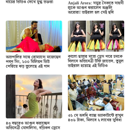
নাচের ভিডিও দেখে মুগ্ধ ভক্তরা
Anjali Arora: সমুদ্র সৈকতে সাহসী
লুকে আগুন ঝরালেন অঞ্জলি
অরোরা! ভাইরাল হল সেই ছবি
কালো ছাতার মতো ড্রেস পরে চমকে
অম্রপালির সঙ্গে রোম্যান্সে মজেছেন
দিলনে অভিনেত্রী উর্ফি জাভেদ, তুমুল
পবন সিং, ১০০ মিলিয়ন ভিউ
ভাইরাল হয়েছে এই ভিডিও
পেরিয়ে ঝড় তুলেছে এই গান
৩১ মে অবধি ব্যাঙ্ক অ্যাকাউন্টে রাখুন
৪৩৬ টাকা, মিলবে ২ লাখের সুবিধা
৪৩ বছরেও আগুন ঝরাচ্ছেন
অভিনেত্রী মোনালিসা, বডিকন ড্রেসে