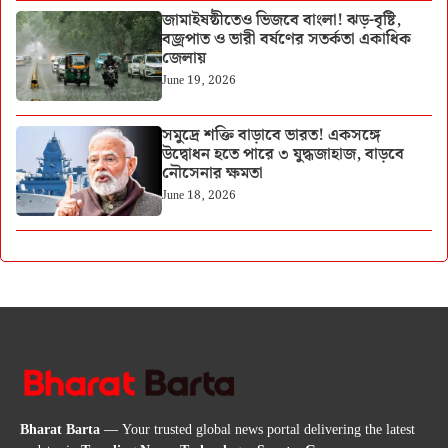
জামাইষষ্ঠীতেও ভিজবে বাংলা! ঝড়-বৃষ্টি,
বজ্রপাত ও ভারী বর্ষণের সতর্কতা একাধিক
জেলায়
June 19, 2026
সমুদ্রে শক্তি বাড়াবে ভারত! একসঙ্গে
উদ্বোধন হতে পারে ৩ যুদ্ধজাহাজ, বাড়বে
নৌসেনার ক্ষমতা
June 18, 2026
Bharat Barta
— Your trusted global news portal delivering the latest