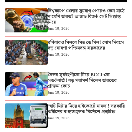
বিশ্বকাপে খেলার সুযোগ পেয়েও কেন মাঠে
নামেনি ভারত? আজও বিতর্ক সেই সিদ্ধান্ত
নিয়ে
June 19, 2026
রবিবারও মিলবে মিড ডে মিল! যোগ দিবসে
বড় ঘোষণা পশ্চিমবঙ্গ সরকারের
June 19, 2026
বৈভব সূর্যবংশীকে নিয়ে BCCI-কে
সতর্কবার্তা! বড় পরামর্শ দিলেন ভারতের
প্রাক্তন কোচ
June 19, 2026
স্মার্ট মিটার নিয়ে হাইকোর্টে মামলা! সরকারি
কর্মীদের বাধ্যতামূলক নির্দেশে প্রশ্নচিহ্ন
June 19, 2026