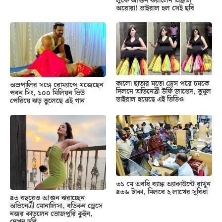
লুকে আগুন ঝরালেন অঞ্জলি
অরোরা! ভাইরাল হল সেই ছবি
কালো ছাতার মতো ড্রেস পরে চমকে
অম্রপালির সঙ্গে রোম্যান্সে মজেছেন
দিলনে অভিনেত্রী উর্ফি জাভেদ, তুমুল
পবন সিং, ১০০ মিলিয়ন ভিউ
ভাইরাল হয়েছে এই ভিডিও
পেরিয়ে ঝড় তুলেছে এই গান
৩১ মে অবধি ব্যাঙ্ক অ্যাকাউন্টে রাখুন
৪৩৬ টাকা, মিলবে ২ লাখের সুবিধা
৪৩ বছরেও আগুন ঝরাচ্ছেন
অভিনেত্রী মোনালিসা, বডিকন ড্রেসে
নজর কাড়লেন ভোজপুরি কুইন,
দেখুন ছবি