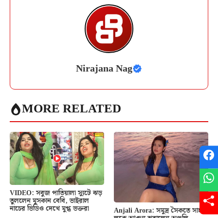
Nirajana Nag
MORE RELATED
VIDEO: সবুজ পাতিয়ালা স্যুটে ঝড়
তুললেন মুসকান বেবি, ভাইরাল
নাচের ভিডিও দেখে মুগ্ধ ভক্তরা
Anjali Arora: সমুদ্র সৈকতে সাহসী