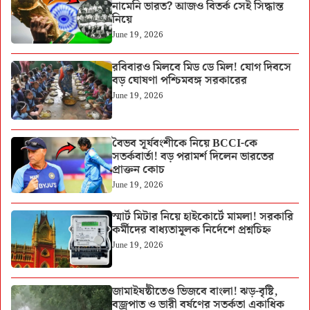
নামেনি ভারত? আজও বিতর্ক সেই সিদ্ধান্ত
নিয়ে
June 19, 2026
রবিবারও মিলবে মিড ডে মিল! যোগ দিবসে
বড় ঘোষণা পশ্চিমবঙ্গ সরকারের
June 19, 2026
বৈভব সূর্যবংশীকে নিয়ে BCCI-কে
সতর্কবার্তা! বড় পরামর্শ দিলেন ভারতের
প্রাক্তন কোচ
June 19, 2026
স্মার্ট মিটার নিয়ে হাইকোর্টে মামলা! সরকারি
কর্মীদের বাধ্যতামূলক নির্দেশে প্রশ্নচিহ্ন
June 19, 2026
জামাইষষ্ঠীতেও ভিজবে বাংলা! ঝড়-বৃষ্টি,
বজ্রপাত ও ভারী বর্ষণের সতর্কতা একাধিক