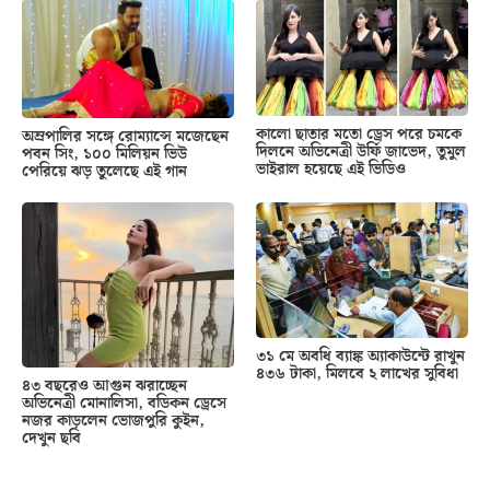
কালো ছাতার মতো ড্রেস পরে চমকে
অম্রপালির সঙ্গে রোম্যান্সে মজেছেন
দিলনে অভিনেত্রী উর্ফি জাভেদ, তুমুল
পবন সিং, ১০০ মিলিয়ন ভিউ
ভাইরাল হয়েছে এই ভিডিও
পেরিয়ে ঝড় তুলেছে এই গান
৩১ মে অবধি ব্যাঙ্ক অ্যাকাউন্টে রাখুন
৪৩৬ টাকা, মিলবে ২ লাখের সুবিধা
৪৩ বছরেও আগুন ঝরাচ্ছেন
অভিনেত্রী মোনালিসা, বডিকন ড্রেসে
নজর কাড়লেন ভোজপুরি কুইন,
দেখুন ছবি