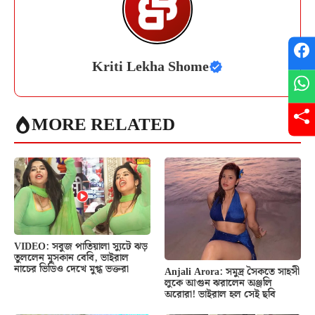
Kriti Lekha Shome
MORE RELATED
VIDEO: সবুজ পাতিয়ালা স্যুটে ঝড়
তুললেন মুসকান বেবি, ভাইরাল
নাচের ভিডিও দেখে মুগ্ধ ভক্তরা
Anjali Arora: সমুদ্র সৈকতে সাহসী
লুকে আগুন ঝরালেন অঞ্জলি
অরোরা! ভাইরাল হল সেই ছবি