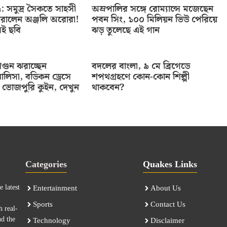
: সমুদ্র সৈকতে সাহসী
অম্রপালির সঙ্গে রোম্যান্সে মজেছেন
রালেন অঞ্জলি অরোরা!
পবন সিং, ১০০ মিলিয়ন ভিউ পেরিয়ে
েই ছবি
ঝড় তুলেছে এই গান
ুন ঝরাচ্ছেন
বদলের বাংলা, ৯ মে ব্রিগেডে
ালিসা, বডিকন ড্রেসে
শপথগ্রহণে কোন-কোন শিল্পী
ভোজপুরি কুইন, দেখুন
থাকবেন?
Categories
Quakes Links
 latest
Entertainment
About Us
Sports
Contact Us
h real-
nd the
Technology
Disclaimer