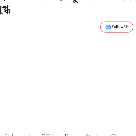
গ্ধ
Follow Us