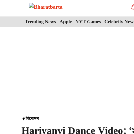
Skip
to
content
Trending News
Apple
NYT Games
Celebrity New
বিনোদন
Hariyanvi Dance Video: ‘ম্