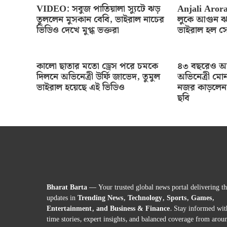
VIDEO: সবুজ পাতিয়ালা স্যুটে ঝড়
Anjali Arora
তুললেন মুসকান বেবি, ভাইরাল নাচের
লুকে আগুন ঝ
ভিডিও দেখে মুগ্ধ ভক্তরা
ভাইরাল হল স
কালো ছাতার মতো ড্রেস পরে চমকে
৪৩ বছরেও আগ
দিলনে অভিনেত্রী উর্ফি জাভেদ, তুমুল
অভিনেত্রী মোন
ভাইরাল হয়েছে এই ভিডিও
নজর কাড়লেন 
ছবি
Bharat Barta
— Your trusted global news portal delivering the
updates in
Trending News, Technology, Sports, Games,
Entertainment, and Business & Finance
. Stay informed wit
time stories, expert insights, and balanced coverage from arou