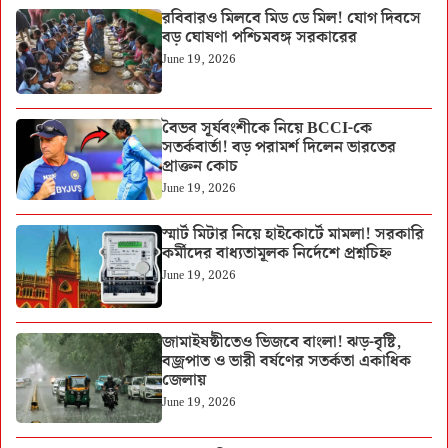
রবিবারও মিলবে মিড ডে মিল! যোগ দিবসে
বড় ঘোষণা পশ্চিমবঙ্গ সরকারের
June 19, 2026
বৈভব সূর্যবংশীকে নিয়ে BCCI-কে
সতর্কবার্তা! বড় পরামর্শ দিলেন ভারতের
প্রাক্তন কোচ
June 19, 2026
স্মার্ট মিটার নিয়ে হাইকোর্টে মামলা! সরকারি
কর্মীদের বাধ্যতামূলক নির্দেশে প্রশ্নচিহ্ন
June 19, 2026
জামাইষষ্ঠীতেও ভিজবে বাংলা! ঝড়-বৃষ্টি,
বজ্রপাত ও ভারী বর্ষণের সতর্কতা একাধিক
জেলায়
June 19, 2026