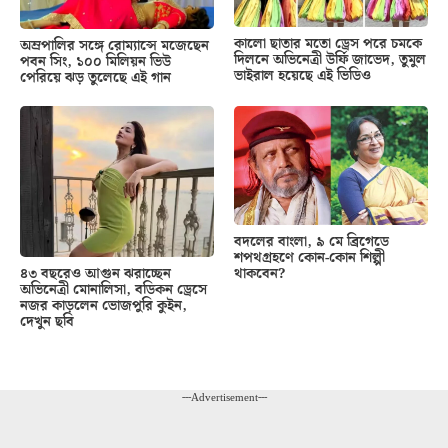
কালো ছাতার মতো ড্রেস পরে চমকে
অম্রপালির সঙ্গে রোম্যান্সে মজেছেন
দিলনে অভিনেত্রী উর্ফি জাভেদ, তুমুল
পবন সিং, ১০০ মিলিয়ন ভিউ
ভাইরাল হয়েছে এই ভিডিও
পেরিয়ে ঝড় তুলেছে এই গান
বদলের বাংলা, ৯ মে ব্রিগেডে
শপথগ্রহণে কোন-কোন শিল্পী
থাকবেন?
৪৩ বছরেও আগুন ঝরাচ্ছেন
অভিনেত্রী মোনালিসা, বডিকন ড্রেসে
নজর কাড়লেন ভোজপুরি কুইন,
দেখুন ছবি
---Advertisement---