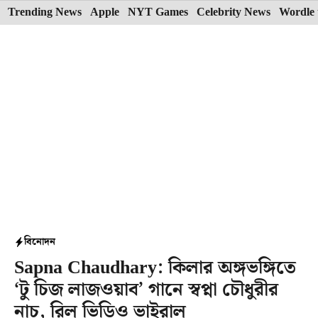
Skip
Trending News
Apple
NYT Games
Celebrity News
Wordle 
to
content
বিনোদন
Sapna Chaudhary: কিলার অঙ্গভঙ্গিতে
‘টু চিজ লাজওয়াব’ গানে স্বপ্না চৌধুরীর
নাচ, রিল ভিডিও ভাইরাল