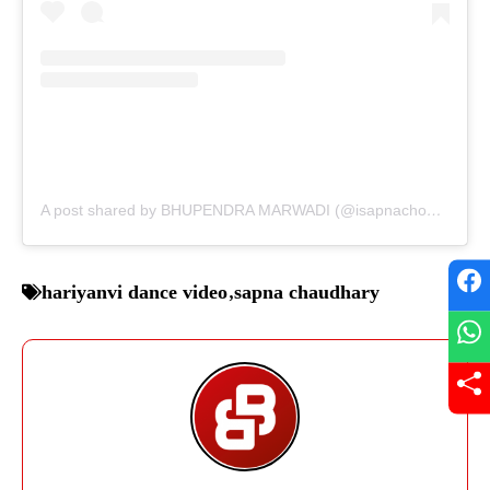
A post shared by BHUPENDRA MARWADI (@isapnachoudhary)
hariyanvi dance video
,
sapna chaudhary