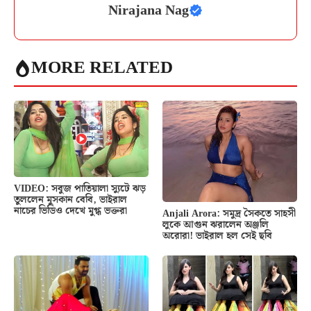
Nirajana Nag
MORE RELATED
VIDEO: সবুজ পাতিয়ালা স্যুটে ঝড়
তুললেন মুসকান বেবি, ভাইরাল
নাচের ভিডিও দেখে মুগ্ধ ভক্তরা
Anjali Arora: সমুদ্র সৈকতে সাহসী
লুকে আগুন ঝরালেন অঞ্জলি
অরোরা! ভাইরাল হল সেই ছবি