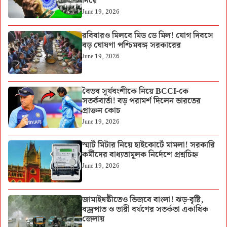
নিয়ে
June 19, 2026
রবিবারও মিলবে মিড ডে মিল! যোগ দিবসে
বড় ঘোষণা পশ্চিমবঙ্গ সরকারের
June 19, 2026
বৈভব সূর্যবংশীকে নিয়ে BCCI-কে
সতর্কবার্তা! বড় পরামর্শ দিলেন ভারতের
প্রাক্তন কোচ
June 19, 2026
স্মার্ট মিটার নিয়ে হাইকোর্টে মামলা! সরকারি
কর্মীদের বাধ্যতামূলক নির্দেশে প্রশ্নচিহ্ন
June 19, 2026
জামাইষষ্ঠীতেও ভিজবে বাংলা! ঝড়-বৃষ্টি,
বজ্রপাত ও ভারী বর্ষণের সতর্কতা একাধিক
জেলায়