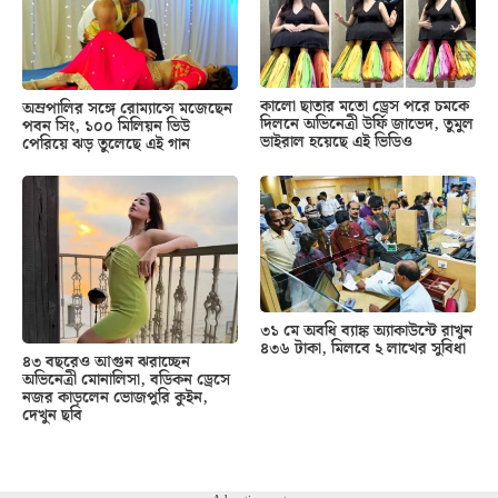
কালো ছাতার মতো ড্রেস পরে চমকে
অম্রপালির সঙ্গে রোম্যান্সে মজেছেন
দিলনে অভিনেত্রী উর্ফি জাভেদ, তুমুল
পবন সিং, ১০০ মিলিয়ন ভিউ
ভাইরাল হয়েছে এই ভিডিও
পেরিয়ে ঝড় তুলেছে এই গান
৩১ মে অবধি ব্যাঙ্ক অ্যাকাউন্টে রাখুন
৪৩৬ টাকা, মিলবে ২ লাখের সুবিধা
৪৩ বছরেও আগুন ঝরাচ্ছেন
অভিনেত্রী মোনালিসা, বডিকন ড্রেসে
নজর কাড়লেন ভোজপুরি কুইন,
দেখুন ছবি