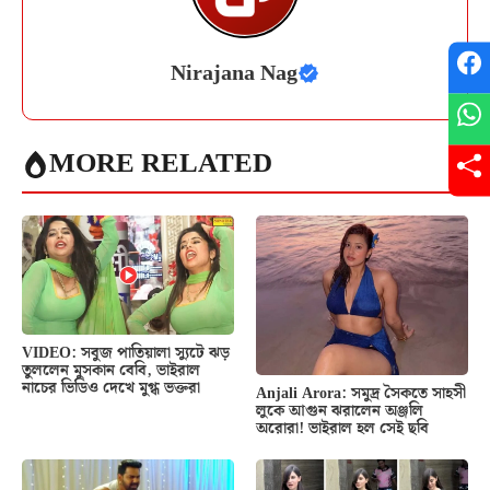
Nirajana Nag
MORE RELATED
VIDEO: সবুজ পাতিয়ালা স্যুটে ঝড়
তুললেন মুসকান বেবি, ভাইরাল
নাচের ভিডিও দেখে মুগ্ধ ভক্তরা
Anjali Arora: সমুদ্র সৈকতে সাহসী
লুকে আগুন ঝরালেন অঞ্জলি
অরোরা! ভাইরাল হল সেই ছবি