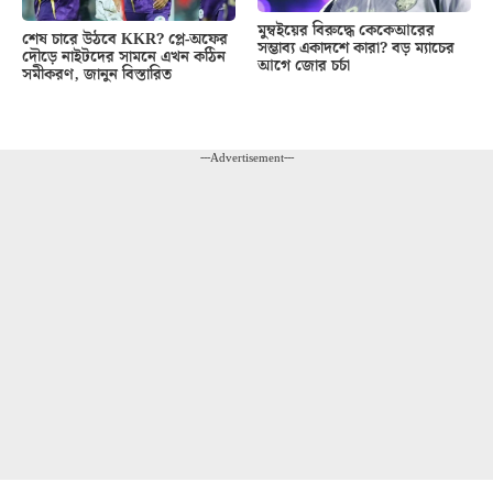
মুম্বইয়ের বিরুদ্ধে কেকেআরের
শেষ চারে উঠবে KKR? প্লে-অফের
সম্ভাব্য একাদশে কারা? বড় ম্যাচের
দৌড়ে নাইটদের সামনে এখন কঠিন
আগে জোর চর্চা
সমীকরণ, জানুন বিস্তারিত
---Advertisement---