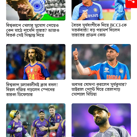
বৈভব সূর্যবংশীকে নিয়ে BCCI-কে
বিশ্বকাপে খেলার সুযোগ পেয়েও
সতর্কবার্তা! বড় পরামর্শ দিলেন
কেন মাঠে নামেনি ভারত? আজও
ভারতের প্রাক্তন কোচ
বিতর্ক সেই সিদ্ধান্ত নিয়ে
অবসর ঘোষণা করলেন সূর্যকুমার?
বিশ্বকাপ চলাকালীনই ক্লাব বদল!
ভাইরাল পোস্ট ঘিরে তোলপাড়
বিরল নজির গড়লেন স্পেনের
সোশ্যাল মিডিয়া
তারকা ডিফেন্ডার