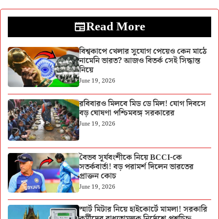
Read More
বিশ্বকাপে খেলার সুযোগ পেয়েও কেন মাঠে
নামেনি ভারত? আজও বিতর্ক সেই সিদ্ধান্ত
নিয়ে
June 19, 2026
রবিবারও মিলবে মিড ডে মিল! যোগ দিবসে
বড় ঘোষণা পশ্চিমবঙ্গ সরকারের
June 19, 2026
বৈভব সূর্যবংশীকে নিয়ে BCCI-কে
সতর্কবার্তা! বড় পরামর্শ দিলেন ভারতের
প্রাক্তন কোচ
June 19, 2026
স্মার্ট মিটার নিয়ে হাইকোর্টে মামলা! সরকারি
কর্মীদের বাধ্যতামূলক নির্দেশে প্রশ্নচিহ্ন