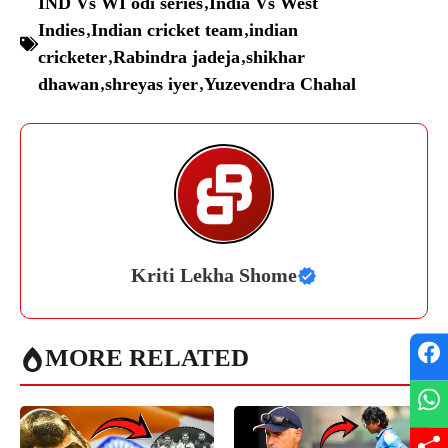
IND Vs WI odi series
,
India Vs West
Indies
,
Indian cricket team
,
indian
cricketer
,
Rabindra jadeja
,
shikhar
dhawan
,
shreyas iyer
,
Yuzevendra Chahal
Kriti Lekha Shome
MORE RELATED