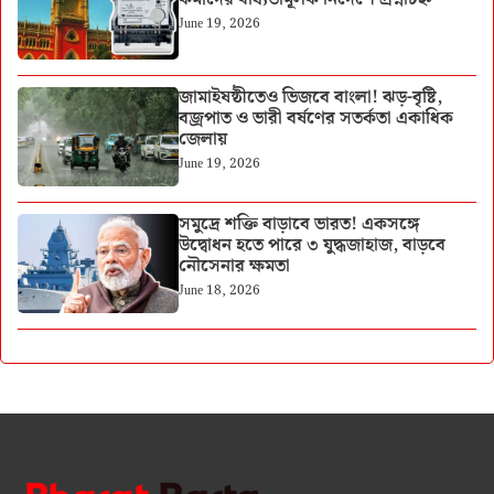
June 19, 2026
জামাইষষ্ঠীতেও ভিজবে বাংলা! ঝড়-বৃষ্টি,
বজ্রপাত ও ভারী বর্ষণের সতর্কতা একাধিক
জেলায়
June 19, 2026
সমুদ্রে শক্তি বাড়াবে ভারত! একসঙ্গে
উদ্বোধন হতে পারে ৩ যুদ্ধজাহাজ, বাড়বে
নৌসেনার ক্ষমতা
June 18, 2026