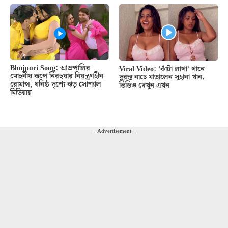
Bhojpuri Song: আম্রপালির
Viral Video: ‘কাঁটা লাগা’ গানে
মোহনীয় রূপে নিরহুয়ার নিয়ন্ত্রণহীন
দুরন্ত নাচে মাতালেন সুহানা খান,
রোমান্স, ঘনিষ্ঠ দৃশ্যে ঝড় সোশ্যাল
ভিডিও দেখুন এখন
মিডিয়ায়
---Advertisement---