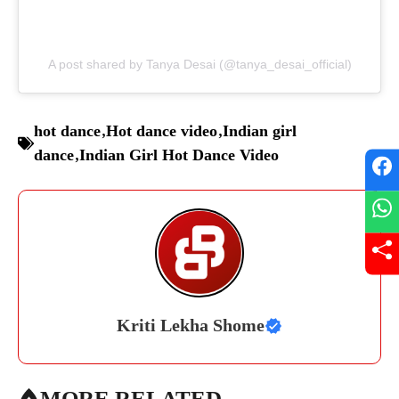
A post shared by Tanya Desai (@tanya_desai_official)
hot dance
,
Hot dance video
,
Indian girl
dance
,
Indian Girl Hot Dance Video
Kriti Lekha Shome