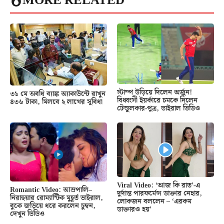
MORE RELATED
স্টাম্প উড়িয়ে দিলেন অর্জুন!
৩১ মে অবধি ব্যাঙ্ক অ্যাকাউন্টে রাখুন
বিধ্বংসী ইয়র্কারে চমকে দিলেন
৪৩৬ টাকা, মিলবে ২ লাখের সুবিধা
টেন্ডুলকার-পুত্র, ভাইরাল ভিডিও
Viral Video: ‘আজ কি রাত’-এ
Romantic Video: আম্রপালি–
দুর্দান্ত পারফর্মেন্স ডাক্তার নেহার,
নিরাহুয়ার রোম্যান্টিক মুহূর্ত ভাইরাল,
লোকজন বললেন – ‘এরকম
বুকে জড়িয়ে ধরে করলেন চুম্বন,
ডাক্তারও হয়’
দেখুন ভিডিও