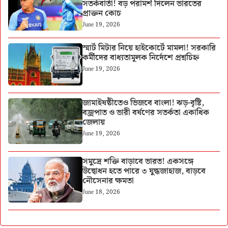
সতর্কবার্তা! বড় পরামর্শ দিলেন ভারতের
প্রাক্তন কোচ
June 19, 2026
স্মার্ট মিটার নিয়ে হাইকোর্টে মামলা! সরকারি
কর্মীদের বাধ্যতামূলক নির্দেশে প্রশ্নচিহ্ন
June 19, 2026
জামাইষষ্ঠীতেও ভিজবে বাংলা! ঝড়-বৃষ্টি,
বজ্রপাত ও ভারী বর্ষণের সতর্কতা একাধিক
জেলায়
June 19, 2026
সমুদ্রে শক্তি বাড়াবে ভারত! একসঙ্গে
উদ্বোধন হতে পারে ৩ যুদ্ধজাহাজ, বাড়বে
নৌসেনার ক্ষমতা
June 18, 2026