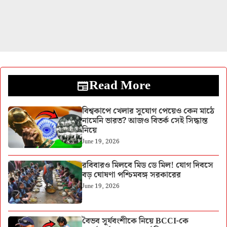
Read More
বিশ্বকাপে খেলার সুযোগ পেয়েও কেন মাঠে
নামেনি ভারত? আজও বিতর্ক সেই সিদ্ধান্ত
নিয়ে
June 19, 2026
রবিবারও মিলবে মিড ডে মিল! যোগ দিবসে
বড় ঘোষণা পশ্চিমবঙ্গ সরকারের
June 19, 2026
বৈভব সূর্যবংশীকে নিয়ে BCCI-কে