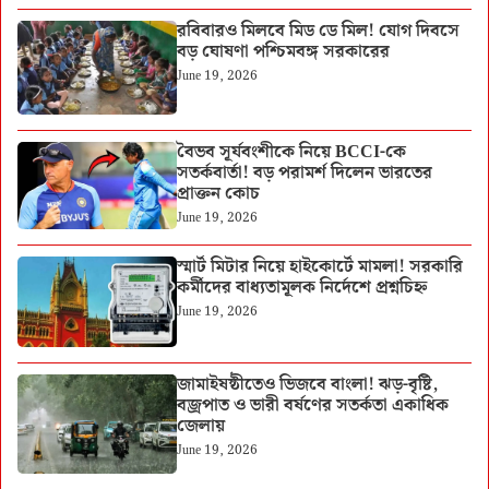
রবিবারও মিলবে মিড ডে মিল! যোগ দিবসে
বড় ঘোষণা পশ্চিমবঙ্গ সরকারের
June 19, 2026
বৈভব সূর্যবংশীকে নিয়ে BCCI-কে
সতর্কবার্তা! বড় পরামর্শ দিলেন ভারতের
প্রাক্তন কোচ
June 19, 2026
স্মার্ট মিটার নিয়ে হাইকোর্টে মামলা! সরকারি
কর্মীদের বাধ্যতামূলক নির্দেশে প্রশ্নচিহ্ন
June 19, 2026
জামাইষষ্ঠীতেও ভিজবে বাংলা! ঝড়-বৃষ্টি,
বজ্রপাত ও ভারী বর্ষণের সতর্কতা একাধিক
জেলায়
June 19, 2026