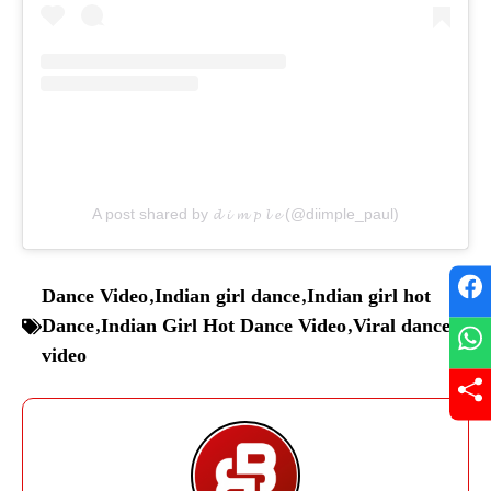
A post shared by 𝓭 𝓲 𝓶 𝓹 𝓵 𝓮 (@diimple_paul)
Dance Video
,
Indian girl dance
,
Indian girl hot
Dance
,
Indian Girl Hot Dance Video
,
Viral dance
video