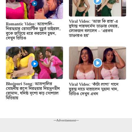
Viral Video: ‘আজ কি রাত’-এ
Romantic Video: আম্রপালি–
দুর্দান্ত পারফর্মেন্স ডাক্তার নেহার,
নিরাহুয়ার রোম্যান্টিক মুহূর্ত ভাইরাল,
লোকজন বললেন – ‘এরকম
বুকে জড়িয়ে ধরে করলেন চুম্বন,
ডাক্তারও হয়’
দেখুন ভিডিও
Bhojpuri Song: আম্রপালির
Viral Video: ‘কাঁটা লাগা’ গানে
মোহনীয় রূপে নিরহুয়ার নিয়ন্ত্রণহীন
দুরন্ত নাচে মাতালেন সুহানা খান,
রোমান্স, ঘনিষ্ঠ দৃশ্যে ঝড় সোশ্যাল
ভিডিও দেখুন এখন
মিডিয়ায়
---Advertisement---