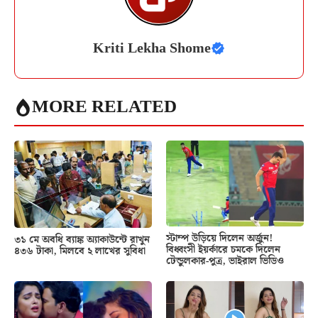
Kriti Lekha Shome
MORE RELATED
স্টাম্প উড়িয়ে দিলেন অর্জুন!
৩১ মে অবধি ব্যাঙ্ক অ্যাকাউন্টে রাখুন
বিধ্বংসী ইয়র্কারে চমকে দিলেন
৪৩৬ টাকা, মিলবে ২ লাখের সুবিধা
টেন্ডুলকার-পুত্র, ভাইরাল ভিডিও