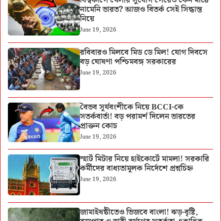
বিশ্বকাপে খেলার সুযোগ পেয়েও কেন মাঠে
নামেনি ভারত? আজও বিতর্ক সেই সিদ্ধান্ত
নিয়ে
June 19, 2026
রবিবারও মিলবে মিড ডে মিল! যোগ দিবসে
বড় ঘোষণা পশ্চিমবঙ্গ সরকারের
June 19, 2026
বৈভব সূর্যবংশীকে নিয়ে BCCI-কে
সতর্কবার্তা! বড় পরামর্শ দিলেন ভারতের
প্রাক্তন কোচ
June 19, 2026
স্মার্ট মিটার নিয়ে হাইকোর্টে মামলা! সরকারি
কর্মীদের বাধ্যতামূলক নির্দেশে প্রশ্নচিহ্ন
June 19, 2026
জামাইষষ্ঠীতেও ভিজবে বাংলা! ঝড়-বৃষ্টি,