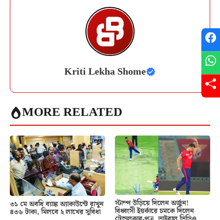
Kriti Lekha Shome
MORE RELATED
স্টাম্প উড়িয়ে দিলেন অর্জুন!
৩১ মে অবধি ব্যাঙ্ক অ্যাকাউন্টে রাখুন
বিধ্বংসী ইয়র্কারে চমকে দিলেন
৪৩৬ টাকা, মিলবে ২ লাখের সুবিধা
টেন্ডুলকার-পুত্র, ভাইরাল ভিডিও