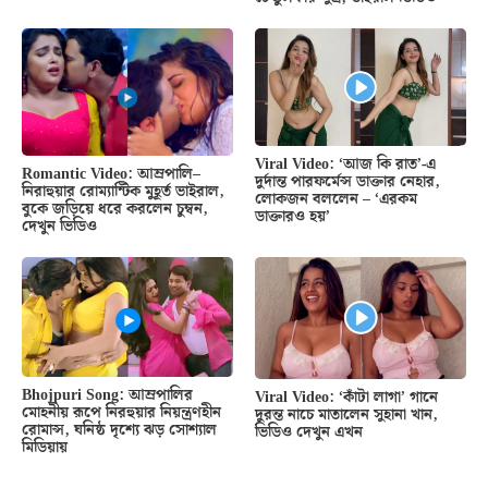
Viral Video: ‘আজ কি রাত’-এ
Romantic Video: আম্রপালি–
দুর্দান্ত পারফর্মেন্স ডাক্তার নেহার,
নিরাহুয়ার রোম্যান্টিক মুহূর্ত ভাইরাল,
লোকজন বললেন – ‘এরকম
বুকে জড়িয়ে ধরে করলেন চুম্বন,
ডাক্তারও হয়’
দেখুন ভিডিও
Bhojpuri Song: আম্রপালির
Viral Video: ‘কাঁটা লাগা’ গানে
মোহনীয় রূপে নিরহুয়ার নিয়ন্ত্রণহীন
দুরন্ত নাচে মাতালেন সুহানা খান,
রোমান্স, ঘনিষ্ঠ দৃশ্যে ঝড় সোশ্যাল
ভিডিও দেখুন এখন
মিডিয়ায়