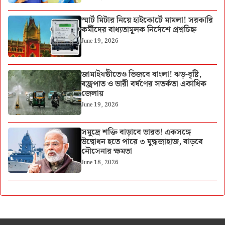
স্মার্ট মিটার নিয়ে হাইকোর্টে মামলা! সরকারি
কর্মীদের বাধ্যতামূলক নির্দেশে প্রশ্নচিহ্ন
June 19, 2026
জামাইষষ্ঠীতেও ভিজবে বাংলা! ঝড়-বৃষ্টি,
বজ্রপাত ও ভারী বর্ষণের সতর্কতা একাধিক
জেলায়
June 19, 2026
সমুদ্রে শক্তি বাড়াবে ভারত! একসঙ্গে
উদ্বোধন হতে পারে ৩ যুদ্ধজাহাজ, বাড়বে
নৌসেনার ক্ষমতা
June 18, 2026