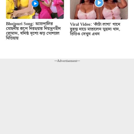
Bhojpuri Song: আম্রপালির
Viral Video: ‘কাঁটা লাগা’ গানে
মোহনীয় রূপে নিরহুয়ার নিয়ন্ত্রণহীন
দুরন্ত নাচে মাতালেন সুহানা খান,
রোমান্স, ঘনিষ্ঠ দৃশ্যে ঝড় সোশ্যাল
ভিডিও দেখুন এখন
মিডিয়ায়
---Advertisement---