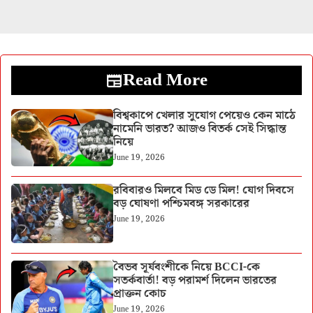
Read More
বিশ্বকাপে খেলার সুযোগ পেয়েও কেন মাঠে
নামেনি ভারত? আজও বিতর্ক সেই সিদ্ধান্ত
নিয়ে
June 19, 2026
রবিবারও মিলবে মিড ডে মিল! যোগ দিবসে
বড় ঘোষণা পশ্চিমবঙ্গ সরকারের
June 19, 2026
বৈভব সূর্যবংশীকে নিয়ে BCCI-কে
সতর্কবার্তা! বড় পরামর্শ দিলেন ভারতের
প্রাক্তন কোচ
June 19, 2026