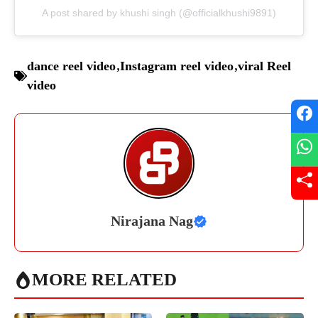
A post shared by khushi singh (@officialkhushi9891)
dance reel video
,
Instagram reel video
,
viral Reel
video
Nirajana Nag
MORE RELATED