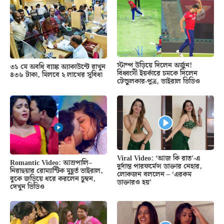
স্টাম্প উড়িয়ে দিলেন অর্জুন!
৩১ মে অবধি ব্যাঙ্ক অ্যাকাউন্টে রাখুন
বিধ্বংসী ইয়র্কারে চমকে দিলেন
৪৩৬ টাকা, মিলবে ২ লাখের সুবিধা
টেন্ডুলকার-পুত্র, ভাইরাল ভিডিও
Viral Video: ‘আজ কি রাত’-এ
Romantic Video: আম্রপালি–
দুর্দান্ত পারফর্মেন্স ডাক্তার নেহার,
নিরাহুয়ার রোম্যান্টিক মুহূর্ত ভাইরাল,
লোকজন বললেন – ‘এরকম
বুকে জড়িয়ে ধরে করলেন চুম্বন,
ডাক্তারও হয়’
দেখুন ভিডিও