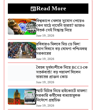
Read More
বিশ্বকাপে খেলার সুযোগ পেয়েও
কেন মাঠে নামেনি ভারত? আজও
বিতর্ক সেই সিদ্ধান্ত নিয়ে
June 19, 2026
রবিবারও মিলবে মিড ডে মিল!
যোগ দিবসে বড় ঘোষণা পশ্চিমবঙ্গ
সরকারের
June 19, 2026
বৈভব সূর্যবংশীকে নিয়ে BCCI-কে
সতর্কবার্তা! বড় পরামর্শ দিলেন
ভারতের প্রাক্তন কোচ
June 19, 2026
স্মার্ট মিটার নিয়ে হাইকোর্টে মামলা!
সরকারি কর্মীদের বাধ্যতামূলক
নির্দেশে প্রশ্নচিহ্ন
June 19, 2026