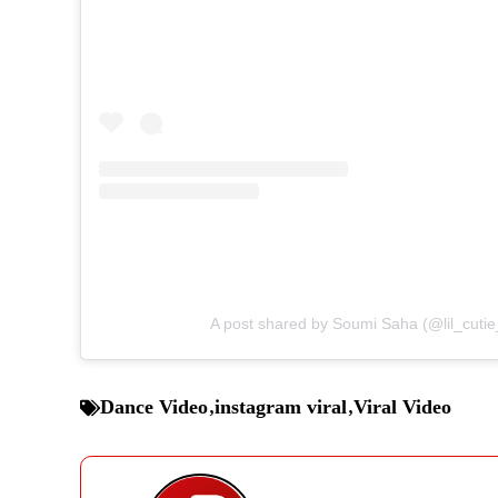
A post shared by Soumi Saha (@lil_cuti
Dance Video
,
instagram viral
,
Viral Video