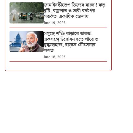
জামাইষষ্ঠীতেও ভিজবে বাংলা! ঝড়-
বৃষ্টি, বজ্রপাত ও ভারী বর্ষণের
সতর্কতা একাধিক জেলায়
June 19, 2026
সমুদ্রে শক্তি বাড়াবে ভারত!
একসঙ্গে উদ্বোধন হতে পারে ৩
যুদ্ধজাহাজ, বাড়বে নৌসেনার
ক্ষমতা
June 18, 2026