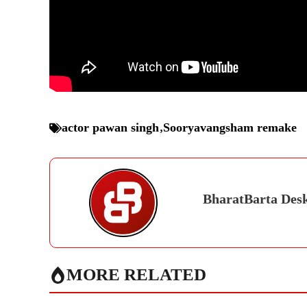
actor pawan singh
,
Sooryavangsham remake
BharatBarta Des
MORE RELATED