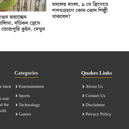
বদলের বাংলা, ৯ মে ব্রিগেডে
শপথগ্রহণে কোন-কোন শিল্পী
থাকবেন?
ুন ঝরাচ্ছেন
ালিসা, বডিকন ড্রেসে
ভোজপুরি কুইন, দেখুন
Categories
Quakes Links
Entertainment
About Us
 latest
Sports
Contact Us
h real-
nd the
Technology
Disclaimer
with
Games
Privacy Policy