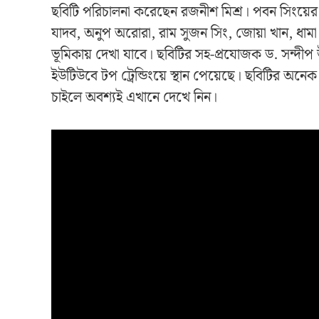
ছবিটি পরিচালনা করেছেন রজনীশ মিশ্র। পবন সিংয়ের পা
যাদব, অনুপ অরোরা, রাম সুজন সিং, জোয়া খান, ধামা ভার
ভূমিকায় দেখা যাবে। ছবিটির সহ-প্রযোজক ড. সন্দীপ উজ
ইউটিউবে টপ ট্রেন্ডিংয়ে স্থান পেয়েছে। ছবিটির অনেক
চাইলে অবশ্যই এখানে দেখে নিন।