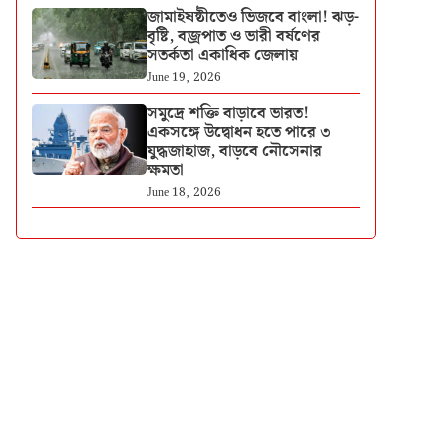
জামাইষষ্ঠীতেও ভিজবে বাংলা! ঝড়-
বৃষ্টি, বজ্রপাত ও ভারী বর্ষণের
সতর্কতা একাধিক জেলায়
June 19, 2026
সমুদ্রে শক্তি বাড়াবে ভারত!
একসঙ্গে উদ্বোধন হতে পারে ৩
যুদ্ধজাহাজ, বাড়বে নৌসেনার
ক্ষমতা
June 18, 2026