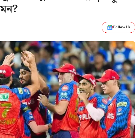
েমন?
Follow Us