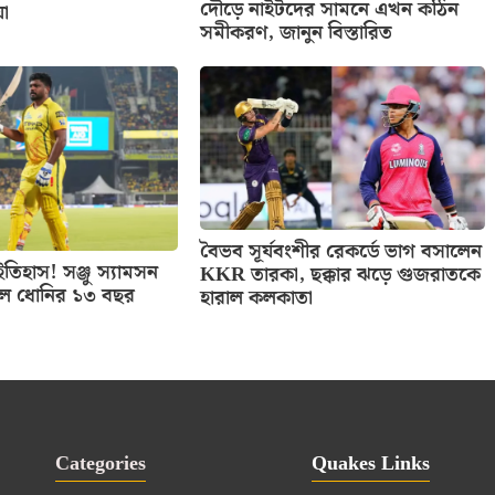
দৌড়ে নাইটদের সামনে এখন কঠিন
়া
সমীকরণ, জানুন বিস্তারিত
বৈভব সূর্যবংশীর রেকর্ডে ভাগ বসালেন
তিহাস! সঞ্জু স্যামসন
KKR তারকা, ছক্কার ঝড়ে গুজরাতকে
ল ধোনির ১৩ বছর
হারাল কলকাতা
Categories
Quakes Links