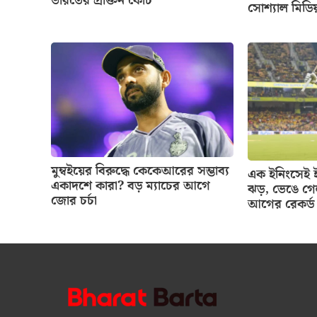
ভারতের প্রাক্তন কোচ
সোশ্যাল মিডিয
মুম্বইয়ের বিরুদ্ধে কেকেআরের সম্ভাব্য
এক ইনিংসেই ই
একাদশে কারা? বড় ম্যাচের আগে
ঝড়, ভেঙে গে
জোর চর্চা
আগের রেকর্ড