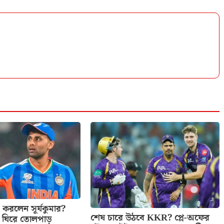
করলেন সূর্যকুমার?
শেষ চারে উঠবে KKR? প্লে-অফের
 ঘিরে তোলপাড়