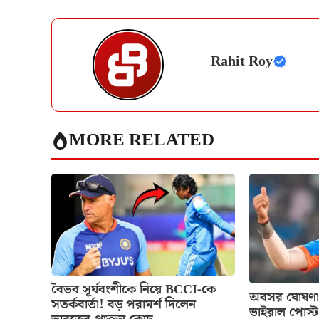
Rahit Roy
MORE RELATED
বৈভব সূর্যবংশীকে নিয়ে BCCI-কে
অবসর ঘোষণা 
সতর্কবার্তা! বড় পরামর্শ দিলেন
ভাইরাল পোস্ট