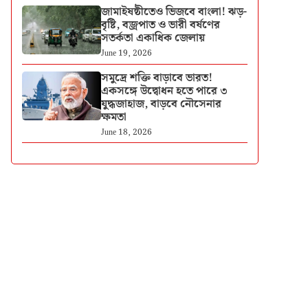
জামাইষষ্ঠীতেও ভিজবে বাংলা! ঝড়-
বৃষ্টি, বজ্রপাত ও ভারী বর্ষণের
সতর্কতা একাধিক জেলায়
June 19, 2026
সমুদ্রে শক্তি বাড়াবে ভারত!
একসঙ্গে উদ্বোধন হতে পারে ৩
যুদ্ধজাহাজ, বাড়বে নৌসেনার
ক্ষমতা
June 18, 2026