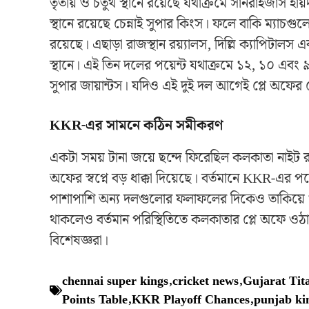
তৃতীয় ও চতুর্থ স্থানে রয়েছে যথাক্রমে সানরাইজার্স হ
স্থানে রয়েছে চেন্নাই সুপার কিংস। ফলে বাকি ম্যাচ
রয়েছে। এছাড়া রাজস্থান রয়্যালস, দিল্লি ক্যাপিটালস 
স্থানে। এই তিন দলের পয়েন্ট যথাক্রমে ১২, ১০ এবং ৯। 
সুপার জায়ান্টস। যদিও এই দুই দল আগেই প্লে অফের
KKR-এর সামনে কঠিন সমীকরণ
একটা সময় টানা জয়ে ছন্দে ফিরেছিল কলকাতা নাইট রাইডা
অফের স্বপ্নে বড় ধাক্কা দিয়েছে। বর্তমানে KKR-এর পয
পাশাপাশি অন্য দলগুলোর ফলাফলের দিকেও তাকিয়ে থ
থাকলেও বর্তমান পরিস্থিতিতে কলকাতার প্লে অফে ওঠা
বিশেষজ্ঞরা।
chennai super kings
,
cricket news
,
Gujarat Tit
Points Table
,
KKR Playoff Chances
,
punjab ki