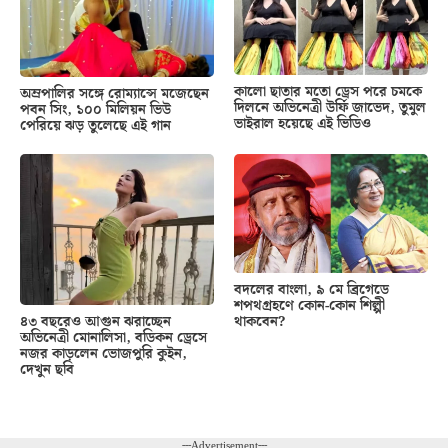
কালো ছাতার মতো ড্রেস পরে চমকে
অম্রপালির সঙ্গে রোম্যান্সে মজেছেন
দিলনে অভিনেত্রী উর্ফি জাভেদ, তুমুল
পবন সিং, ১০০ মিলিয়ন ভিউ
ভাইরাল হয়েছে এই ভিডিও
পেরিয়ে ঝড় তুলেছে এই গান
বদলের বাংলা, ৯ মে ব্রিগেডে
শপথগ্রহণে কোন-কোন শিল্পী
থাকবেন?
৪৩ বছরেও আগুন ঝরাচ্ছেন
অভিনেত্রী মোনালিসা, বডিকন ড্রেসে
নজর কাড়লেন ভোজপুরি কুইন,
দেখুন ছবি
---Advertisement---