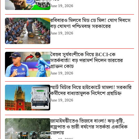
June 19, 2026
রবিবারও মিলবে মিড ডে মিল! যোগ দিবসে
বড় ঘোষণা পশ্চিমবঙ্গ সরকারের
June 19, 2026
বৈভব সূর্যবংশীকে নিয়ে BCCI-কে
সতর্কবার্তা! বড় পরামর্শ দিলেন ভারতের
প্রাক্তন কোচ
June 19, 2026
স্মার্ট মিটার নিয়ে হাইকোর্টে মামলা! সরকারি
কর্মীদের বাধ্যতামূলক নির্দেশে প্রশ্নচিহ্ন
June 19, 2026
জামাইষষ্ঠীতেও ভিজবে বাংলা! ঝড়-বৃষ্টি,
বজ্রপাত ও ভারী বর্ষণের সতর্কতা একাধিক
জেলায়