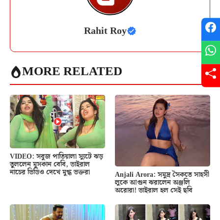
Rahit Roy
MORE RELATED
VIDEO: সবুজ পাতিয়ালা স্যুটে ঝড়
তুললেন মুসকান বেবি, ভাইরাল
নাচের ভিডিও দেখে মুগ্ধ ভক্তরা
Anjali Arora: সমুদ্র সৈকতে সাহসী
লুকে আগুন ঝরালেন অঞ্জলি
অরোরা! ভাইরাল হল সেই ছবি