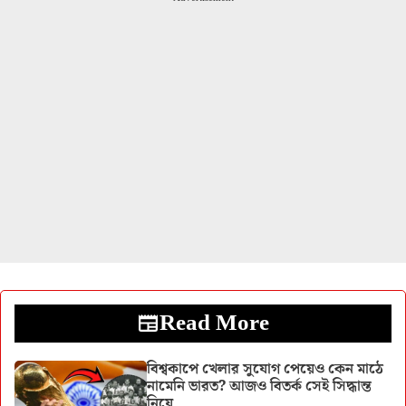
Read More
বিশ্বকাপে খেলার সুযোগ পেয়েও কেন মাঠে
নামেনি ভারত? আজও বিতর্ক সেই সিদ্ধান্ত
নিয়ে