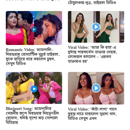
টেন্ডুলকার-পুত্র, ভাইরাল ভিডিও
Viral Video: ‘আজ কি রাত’-এ
Romantic Video: আম্রপালি–
দুর্দান্ত পারফর্মেন্স ডাক্তার নেহার,
নিরাহুয়ার রোম্যান্টিক মুহূর্ত ভাইরাল,
লোকজন বললেন – ‘এরকম
বুকে জড়িয়ে ধরে করলেন চুম্বন,
ডাক্তারও হয়’
দেখুন ভিডিও
Bhojpuri Song: আম্রপালির
Viral Video: ‘কাঁটা লাগা’ গানে
মোহনীয় রূপে নিরহুয়ার নিয়ন্ত্রণহীন
দুরন্ত নাচে মাতালেন সুহানা খান,
রোমান্স, ঘনিষ্ঠ দৃশ্যে ঝড় সোশ্যাল
ভিডিও দেখুন এখন
মিডিয়ায়