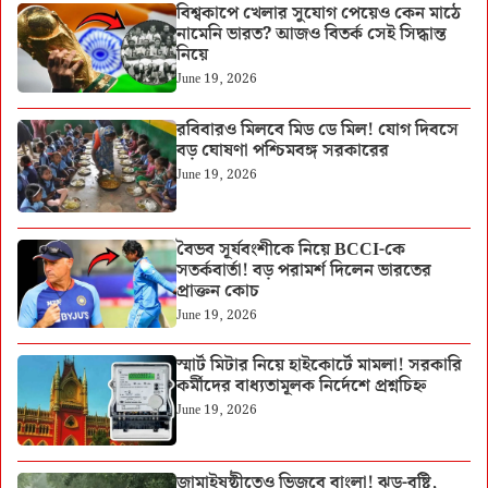
বিশ্বকাপে খেলার সুযোগ পেয়েও কেন মাঠে
নামেনি ভারত? আজও বিতর্ক সেই সিদ্ধান্ত
নিয়ে
June 19, 2026
রবিবারও মিলবে মিড ডে মিল! যোগ দিবসে
বড় ঘোষণা পশ্চিমবঙ্গ সরকারের
June 19, 2026
বৈভব সূর্যবংশীকে নিয়ে BCCI-কে
সতর্কবার্তা! বড় পরামর্শ দিলেন ভারতের
প্রাক্তন কোচ
June 19, 2026
স্মার্ট মিটার নিয়ে হাইকোর্টে মামলা! সরকারি
কর্মীদের বাধ্যতামূলক নির্দেশে প্রশ্নচিহ্ন
June 19, 2026
জামাইষষ্ঠীতেও ভিজবে বাংলা! ঝড়-বৃষ্টি,