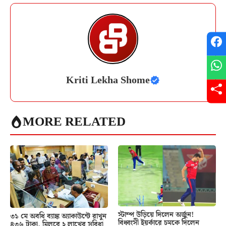
Kriti Lekha Shome
MORE RELATED
স্টাম্প উড়িয়ে দিলেন অর্জুন!
৩১ মে অবধি ব্যাঙ্ক অ্যাকাউন্টে রাখুন
বিধ্বংসী ইয়র্কারে চমকে দিলেন
৪৩৬ টাকা, মিলবে ২ লাখের সুবিধা