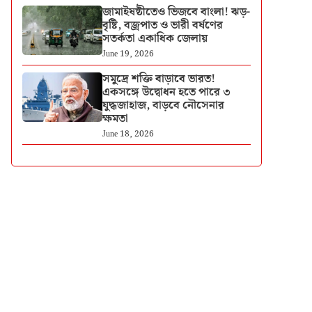
জামাইষষ্ঠীতেও ভিজবে বাংলা! ঝড়-
বৃষ্টি, বজ্রপাত ও ভারী বর্ষণের
সতর্কতা একাধিক জেলায়
June 19, 2026
সমুদ্রে শক্তি বাড়াবে ভারত!
একসঙ্গে উদ্বোধন হতে পারে ৩
যুদ্ধজাহাজ, বাড়বে নৌসেনার
ক্ষমতা
June 18, 2026