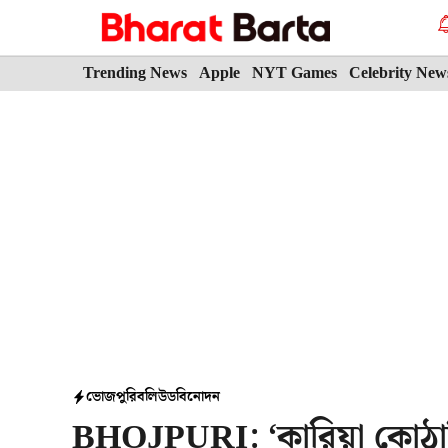
Skip
to
content
Trending News
Apple
NYT Games
Celebrity New
ভোজপুরি
বলিউড
বিনোদন
BHOJPURI: ‘কারিয়া কোঠারিয