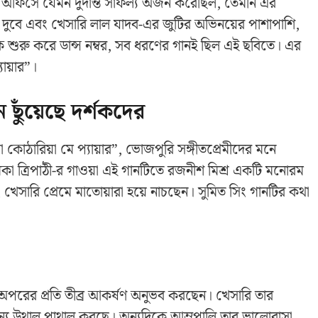
 অফিসে যেমন দুর্দান্ত সাফল্য অর্জন করেছিল, তেমনি এর
ি দুবে এবং খেসারি লাল যাদব-এর জুটির অভিনয়ের পাশাপাশি,
 শুরু করে ডান্স নম্বর, সব ধরণের গানই ছিল এই ছবিতে। এর
যায়ার”।
 ছুঁয়েছে দর্শকদের
কোঠারিয়া মে প্যায়ার”, ভোজপুরি সঙ্গীতপ্রেমীদের মনে
মিকা ত্রিপাঠী-র গাওয়া এই গানটিতে রজনীশ মিশ্র একটি মনোরম
খেসারি প্রেমে মাতোয়ারা হয়ে নাচছেন। সুমিত সিং গানটির কথা
অপরের প্রতি তীব্র আকর্ষণ অনুভব করছেন। খেসারি তার
ন্য উথাল পাথাল করছে। অন্যদিকে আম্রপালি তার ভালোবাসা