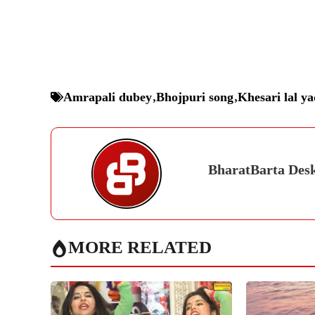
Amrapali dubey
,
Bhojpuri song
,
Khesari lal y
BharatBarta Des
MORE RELATED