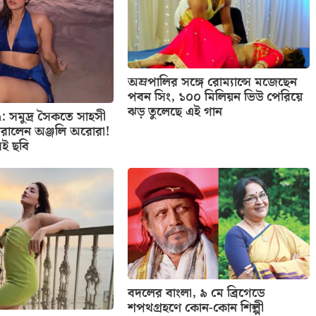
অম্রপালির সঙ্গে রোম্যান্সে মজেছেন
পবন সিং, ১০০ মিলিয়ন ভিউ পেরিয়ে
ঝড় তুলেছে এই গান
: সমুদ্র সৈকতে সাহসী
রালেন অঞ্জলি অরোরা!
েই ছবি
বদলের বাংলা, ৯ মে ব্রিগেডে
শপথগ্রহণে কোন-কোন শিল্পী