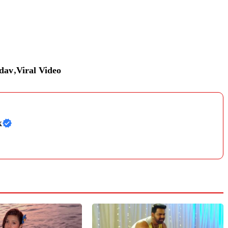
adav
,
Viral Video
k