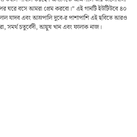
ারপর ঘরে বসে আমরা প্রেম করবো।” এই গানটি ইউটিউবে ৪০
রী লাল যাদব এবং আম্রপালি দুবে-র পাশাপাশি এই ছবিতে আরও
া, সমর্থ চতুর্বেদী, আয়ুষ খান এবং ফালাক নাজ।