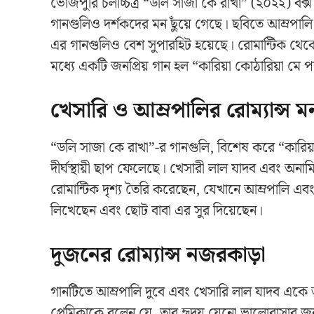
ভোজপুরি চলচ্চিত্র “ডলি সাজা কে রাখা” (২০২২) বক্স
গানগুলিও দর্শকদের মন ছুঁয়ে গেছে। ছবিতে আম্রপাল
এর গানগুলিও বেশ সুপারহিট হয়েছে। রোমান্টিক থেকে
মধ্যে একটি জনপ্রিয় গান হল “কারিয়া কোঠারিয়া মে প্
খেসারি ও আম্রপালির রোম্যান্স মন
“ডলি সাজা কে রাখা”-র গানগুলি, বিশেষ করে “কারিয়া 
দীর্ঘস্থায়ী ছাপ ফেলেছে। খেসারী লাল যাদব এবং অনা
রোমান্টিক দৃশ্য তৈরি করেছেন, যেখানে আম্রপালি এবং 
লিখেছেন এবং ছোট বাবা এর সুর দিয়েছেন।
দুজনের রোম্যান্স নজরকাড়া
গানটিতে আম্রপালি দুবে এবং খেসারি লাল যাদব একে 
প্রেমিকাকে বলেন যে, তার হৃদয় যেনো ভালোবাসার জ