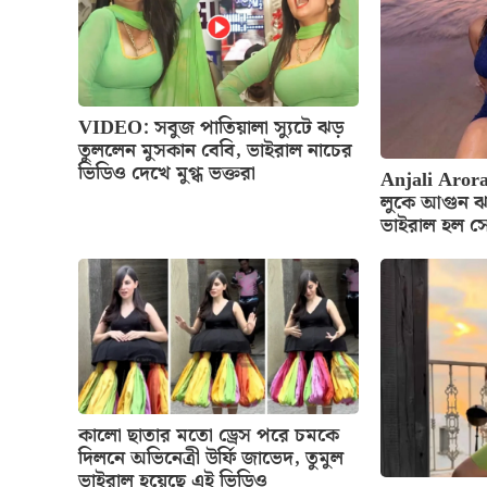
VIDEO: সবুজ পাতিয়ালা স্যুটে ঝড়
তুললেন মুসকান বেবি, ভাইরাল নাচের
ভিডিও দেখে মুগ্ধ ভক্তরা
Anjali Arora
লুকে আগুন ঝ
ভাইরাল হল স
কালো ছাতার মতো ড্রেস পরে চমকে
দিলনে অভিনেত্রী উর্ফি জাভেদ, তুমুল
ভাইরাল হয়েছে এই ভিডিও