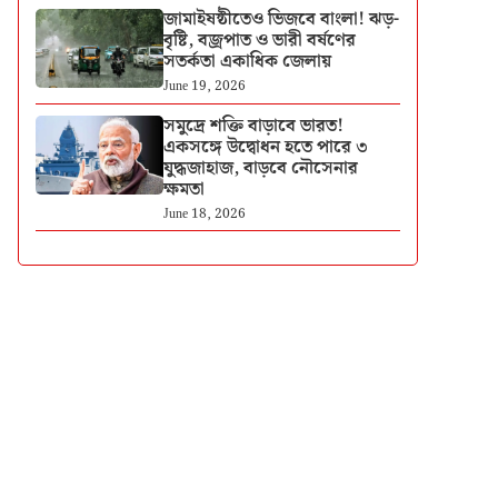
জামাইষষ্ঠীতেও ভিজবে বাংলা! ঝড়-
বৃষ্টি, বজ্রপাত ও ভারী বর্ষণের
সতর্কতা একাধিক জেলায়
June 19, 2026
সমুদ্রে শক্তি বাড়াবে ভারত!
একসঙ্গে উদ্বোধন হতে পারে ৩
যুদ্ধজাহাজ, বাড়বে নৌসেনার
ক্ষমতা
June 18, 2026