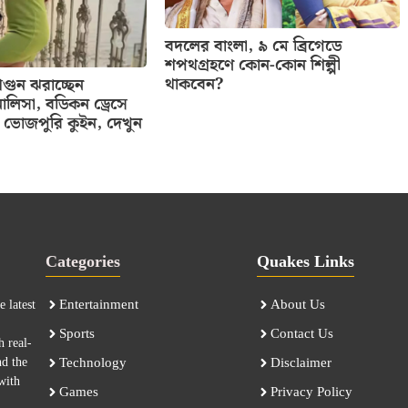
বদলের বাংলা, ৯ মে ব্রিগেডে
শপথগ্রহণে কোন-কোন শিল্পী
থাকবেন?
ুন ঝরাচ্ছেন
ালিসা, বডিকন ড্রেসে
ভোজপুরি কুইন, দেখুন
Categories
Quakes Links
Entertainment
About Us
 latest
Sports
Contact Us
h real-
nd the
Technology
Disclaimer
with
Games
Privacy Policy