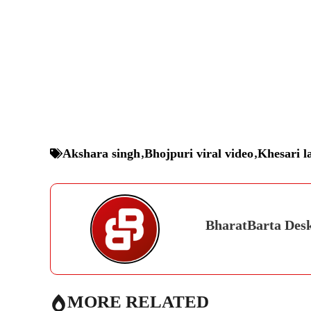
Akshara singh
,
Bhojpuri viral video
,
Khesari l
BharatBarta Des
MORE RELATED