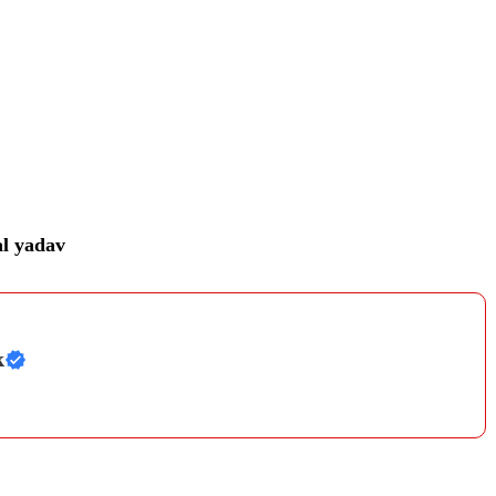
al yadav
k