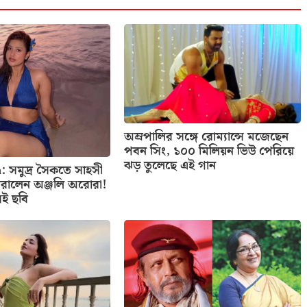
অম্রপালির সঙ্গে রোম্যান্সে মজেছেন
পবন সিং, ১০০ মিলিয়ন ভিউ পেরিয়ে
ঝড় তুলেছে এই গান
: সমুদ্র সৈকতে সাহসী
রালেন অঞ্জলি অরোরা!
েই ছবি