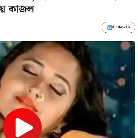
য়ে কাজল
Follow Us