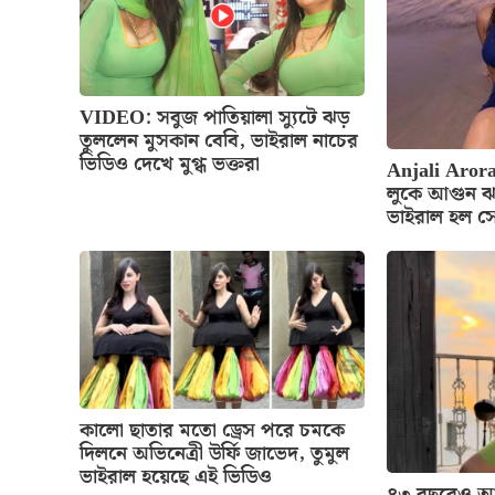
VIDEO: সবুজ পাতিয়ালা স্যুটে ঝড়
তুললেন মুসকান বেবি, ভাইরাল নাচের
ভিডিও দেখে মুগ্ধ ভক্তরা
Anjali Arora
লুকে আগুন ঝ
ভাইরাল হল স
কালো ছাতার মতো ড্রেস পরে চমকে
দিলনে অভিনেত্রী উর্ফি জাভেদ, তুমুল
ভাইরাল হয়েছে এই ভিডিও
৪৩ বছরেও আগ