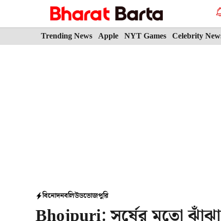
Skip
to
content
Trending News
Apple
NYT Games
Celebrity New
বিনোদন
বলিউড
ভোজপুরি
Bhojpuri: সর্ষের মতো ঝাঁঝা