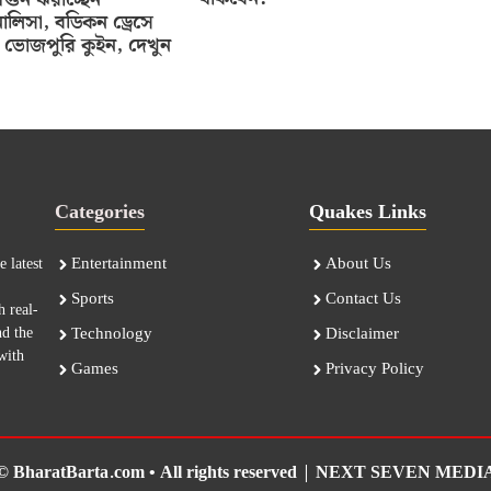
ালিসা, বডিকন ড্রেসে
ভোজপুরি কুইন, দেখুন
Categories
Quakes Links
Entertainment
About Us
 latest
Sports
Contact Us
h real-
nd the
Technology
Disclaimer
with
Games
Privacy Policy
© BharatBarta.com • All rights reserved |
NEXT SEVEN MEDI