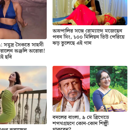
অম্রপালির সঙ্গে রোম্যান্সে মজেছেন
পবন সিং, ১০০ মিলিয়ন ভিউ পেরিয়ে
ঝড় তুলেছে এই গান
: সমুদ্র সৈকতে সাহসী
রালেন অঞ্জলি অরোরা!
েই ছবি
বদলের বাংলা, ৯ মে ব্রিগেডে
শপথগ্রহণে কোন-কোন শিল্পী
থাকবেন?
ুন ঝরাচ্ছেন