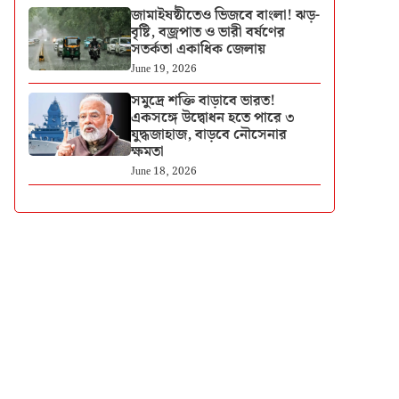
জামাইষষ্ঠীতেও ভিজবে বাংলা! ঝড়-
বৃষ্টি, বজ্রপাত ও ভারী বর্ষণের
সতর্কতা একাধিক জেলায়
June 19, 2026
সমুদ্রে শক্তি বাড়াবে ভারত!
একসঙ্গে উদ্বোধন হতে পারে ৩
যুদ্ধজাহাজ, বাড়বে নৌসেনার
ক্ষমতা
June 18, 2026