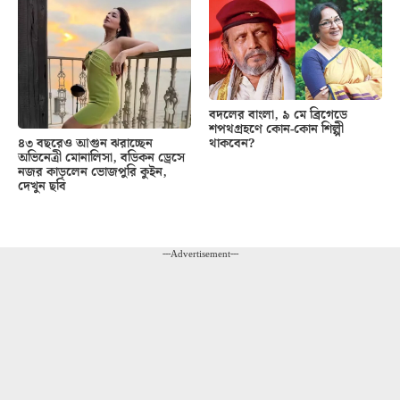
বদলের বাংলা, ৯ মে ব্রিগেডে
শপথগ্রহণে কোন-কোন শিল্পী
থাকবেন?
৪৩ বছরেও আগুন ঝরাচ্ছেন
অভিনেত্রী মোনালিসা, বডিকন ড্রেসে
নজর কাড়লেন ভোজপুরি কুইন,
দেখুন ছবি
---Advertisement---