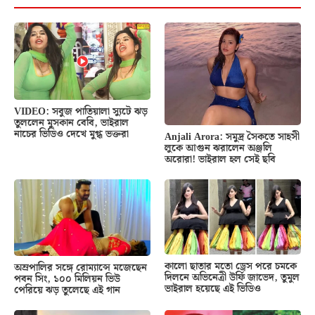
VIDEO: সবুজ পাতিয়ালা স্যুটে ঝড়
তুললেন মুসকান বেবি, ভাইরাল
নাচের ভিডিও দেখে মুগ্ধ ভক্তরা
Anjali Arora: সমুদ্র সৈকতে সাহসী
লুকে আগুন ঝরালেন অঞ্জলি
অরোরা! ভাইরাল হল সেই ছবি
কালো ছাতার মতো ড্রেস পরে চমকে
অম্রপালির সঙ্গে রোম্যান্সে মজেছেন
দিলনে অভিনেত্রী উর্ফি জাভেদ, তুমুল
পবন সিং, ১০০ মিলিয়ন ভিউ
ভাইরাল হয়েছে এই ভিডিও
পেরিয়ে ঝড় তুলেছে এই গান