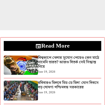
Read More
বিশ্বকাপে খেলার সুযোগ পেয়েও কেন মাঠে
নামেনি ভারত? আজও বিতর্ক সেই সিদ্ধান্ত
নিয়ে
June 19, 2026
রবিবারও মিলবে মিড ডে মিল! যোগ দিবসে
বড় ঘোষণা পশ্চিমবঙ্গ সরকারের
June 19, 2026