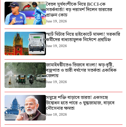
বৈভব সূর্যবংশীকে নিয়ে BCCI-কে
সতর্কবার্তা! বড় পরামর্শ দিলেন ভারতের
প্রাক্তন কোচ
June 19, 2026
স্মার্ট মিটার নিয়ে হাইকোর্টে মামলা! সরকারি
কর্মীদের বাধ্যতামূলক নির্দেশে প্রশ্নচিহ্ন
June 19, 2026
জামাইষষ্ঠীতেও ভিজবে বাংলা! ঝড়-বৃষ্টি,
বজ্রপাত ও ভারী বর্ষণের সতর্কতা একাধিক
জেলায়
June 19, 2026
সমুদ্রে শক্তি বাড়াবে ভারত! একসঙ্গে
উদ্বোধন হতে পারে ৩ যুদ্ধজাহাজ, বাড়বে
নৌসেনার ক্ষমতা
June 18, 2026