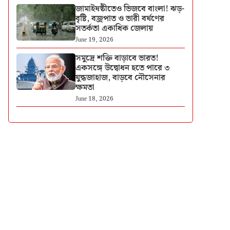
জামাইষষ্ঠীতেও ভিজবে বাংলা! ঝড়-
বৃষ্টি, বজ্রপাত ও ভারী বর্ষণের
সতর্কতা একাধিক জেলায়
June 19, 2026
সমুদ্রে শক্তি বাড়াবে ভারত!
একসঙ্গে উদ্বোধন হতে পারে ৩
যুদ্ধজাহাজ, বাড়বে নৌসেনার
ক্ষমতা
June 18, 2026