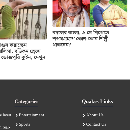
বদলের বাংলা, ৯ মে ব্রিগেডে
শপথগ্রহণে কোন-কোন শিল্পী
থাকবেন?
ুন ঝরাচ্ছেন
ালিসা, বডিকন ড্রেসে
ভোজপুরি কুইন, দেখুন
Categories
Quakes Links
Entertainment
About Us
 latest
Sports
Contact Us
h real-