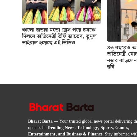
কালো ছাতার মতো ড্রেস পরে চমকে
দিলনে অভিনেত্রী উর্ফি জাভেদ, তুমুল
ভাইরাল হয়েছে এই ভিডিও
৪৩ বছরেও আগ
অভিনেত্রী মোন
নজর কাড়লেন 
ছবি
Bharat Barta
— Your trusted global news portal delivering the
updates in
Trending News, Technology, Sports, Games,
Entertainment, and Business & Finance
. Stay informed wit