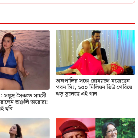
অম্রপালির সঙ্গে রোম্যান্সে মজেছেন
পবন সিং, ১০০ মিলিয়ন ভিউ পেরিয়ে
ঝড় তুলেছে এই গান
: সমুদ্র সৈকতে সাহসী
রালেন অঞ্জলি অরোরা!
েই ছবি