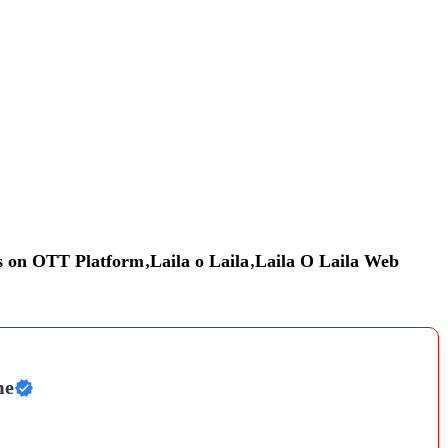
s on OTT Platform
,
Laila o Laila
,
Laila O Laila Web
me