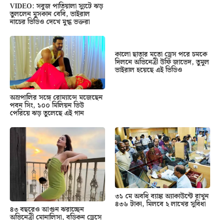
VIDEO: সবুজ পাতিয়ালা স্যুটে ঝড়
তুললেন মুসকান বেবি, ভাইরাল
নাচের ভিডিও দেখে মুগ্ধ ভক্তরা
কালো ছাতার মতো ড্রেস পরে চমকে
দিলনে অভিনেত্রী উর্ফি জাভেদ, তুমুল
ভাইরাল হয়েছে এই ভিডিও
অম্রপালির সঙ্গে রোম্যান্সে মজেছেন
পবন সিং, ১০০ মিলিয়ন ভিউ
পেরিয়ে ঝড় তুলেছে এই গান
৩১ মে অবধি ব্যাঙ্ক অ্যাকাউন্টে রাখুন
৪৩৬ টাকা, মিলবে ২ লাখের সুবিধা
৪৩ বছরেও আগুন ঝরাচ্ছেন
অভিনেত্রী মোনালিসা, বডিকন ড্রেসে