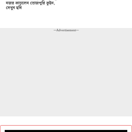
নজর কাড়লেন ভোজপুরি কুইন,
দেখুন ছবি
---Advertisement---