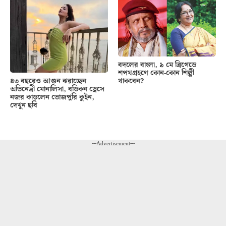
বদলের বাংলা, ৯ মে ব্রিগেডে
শপথগ্রহণে কোন-কোন শিল্পী
থাকবেন?
৪৩ বছরেও আগুন ঝরাচ্ছেন
অভিনেত্রী মোনালিসা, বডিকন ড্রেসে
নজর কাড়লেন ভোজপুরি কুইন,
দেখুন ছবি
---Advertisement---