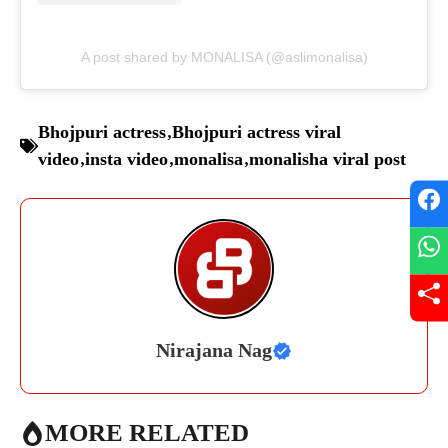
A post shared by MONALISA (@aslimonalisa)
Bhojpuri actress
,
Bhojpuri actress viral
video
,
insta video
,
monalisa
,
monalisha viral post
Nirajana Nag
MORE RELATED