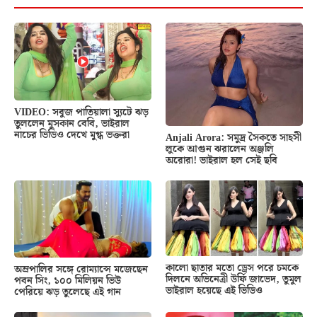
VIDEO: সবুজ পাতিয়ালা স্যুটে ঝড়
তুললেন মুসকান বেবি, ভাইরাল
নাচের ভিডিও দেখে মুগ্ধ ভক্তরা
Anjali Arora: সমুদ্র সৈকতে সাহসী
লুকে আগুন ঝরালেন অঞ্জলি
অরোরা! ভাইরাল হল সেই ছবি
কালো ছাতার মতো ড্রেস পরে চমকে
অম্রপালির সঙ্গে রোম্যান্সে মজেছেন
দিলনে অভিনেত্রী উর্ফি জাভেদ, তুমুল
পবন সিং, ১০০ মিলিয়ন ভিউ
ভাইরাল হয়েছে এই ভিডিও
পেরিয়ে ঝড় তুলেছে এই গান