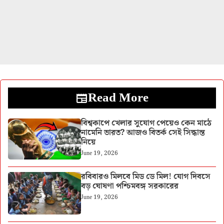
Read More
বিশ্বকাপে খেলার সুযোগ পেয়েও কেন মাঠে
নামেনি ভারত? আজও বিতর্ক সেই সিদ্ধান্ত
নিয়ে
June 19, 2026
রবিবারও মিলবে মিড ডে মিল! যোগ দিবসে
বড় ঘোষণা পশ্চিমবঙ্গ সরকারের
June 19, 2026