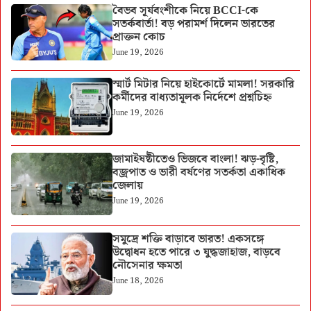
বৈভব সূর্যবংশীকে নিয়ে BCCI-কে
সতর্কবার্তা! বড় পরামর্শ দিলেন ভারতের
প্রাক্তন কোচ
June 19, 2026
স্মার্ট মিটার নিয়ে হাইকোর্টে মামলা! সরকারি
কর্মীদের বাধ্যতামূলক নির্দেশে প্রশ্নচিহ্ন
June 19, 2026
জামাইষষ্ঠীতেও ভিজবে বাংলা! ঝড়-বৃষ্টি,
বজ্রপাত ও ভারী বর্ষণের সতর্কতা একাধিক
জেলায়
June 19, 2026
সমুদ্রে শক্তি বাড়াবে ভারত! একসঙ্গে
উদ্বোধন হতে পারে ৩ যুদ্ধজাহাজ, বাড়বে
নৌসেনার ক্ষমতা
June 18, 2026