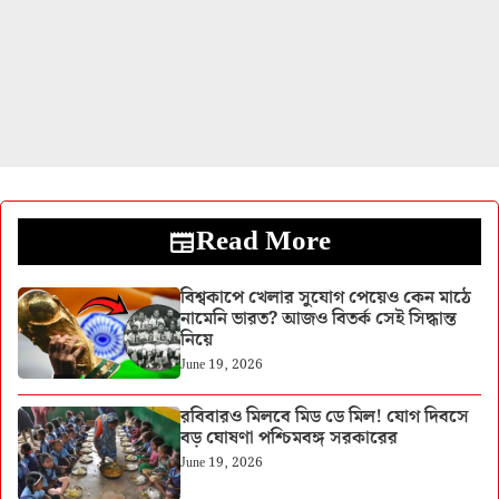
Read More
বিশ্বকাপে খেলার সুযোগ পেয়েও কেন মাঠে
নামেনি ভারত? আজও বিতর্ক সেই সিদ্ধান্ত
নিয়ে
June 19, 2026
রবিবারও মিলবে মিড ডে মিল! যোগ দিবসে
বড় ঘোষণা পশ্চিমবঙ্গ সরকারের
June 19, 2026