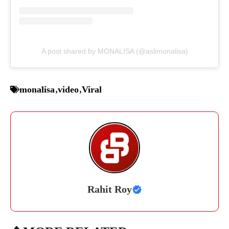
A post shared by MONALISA (@aslimonalisa)
monalisa
,
video
,
Viral
Rahit Roy