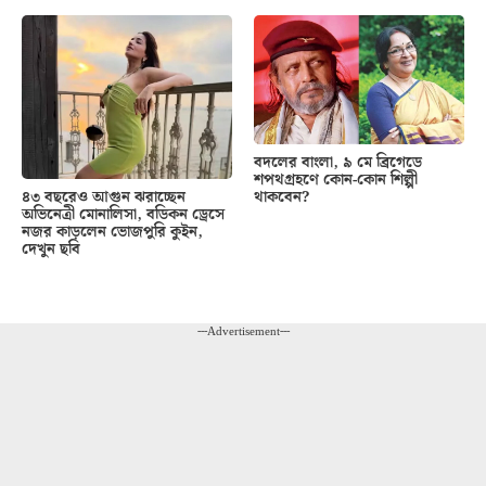
বদলের বাংলা, ৯ মে ব্রিগেডে
শপথগ্রহণে কোন-কোন শিল্পী
থাকবেন?
৪৩ বছরেও আগুন ঝরাচ্ছেন
অভিনেত্রী মোনালিসা, বডিকন ড্রেসে
নজর কাড়লেন ভোজপুরি কুইন,
দেখুন ছবি
---Advertisement---