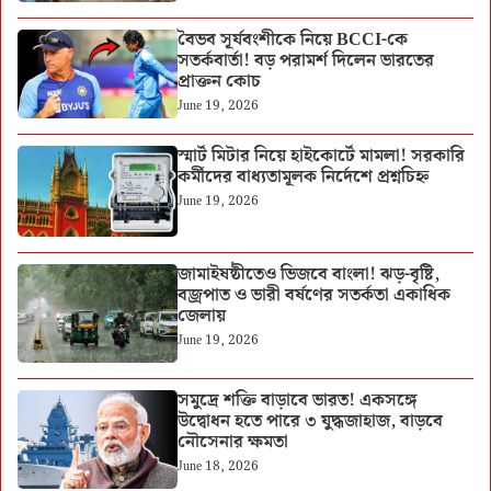
বৈভব সূর্যবংশীকে নিয়ে BCCI-কে
সতর্কবার্তা! বড় পরামর্শ দিলেন ভারতের
প্রাক্তন কোচ
June 19, 2026
স্মার্ট মিটার নিয়ে হাইকোর্টে মামলা! সরকারি
কর্মীদের বাধ্যতামূলক নির্দেশে প্রশ্নচিহ্ন
June 19, 2026
জামাইষষ্ঠীতেও ভিজবে বাংলা! ঝড়-বৃষ্টি,
বজ্রপাত ও ভারী বর্ষণের সতর্কতা একাধিক
জেলায়
June 19, 2026
সমুদ্রে শক্তি বাড়াবে ভারত! একসঙ্গে
উদ্বোধন হতে পারে ৩ যুদ্ধজাহাজ, বাড়বে
নৌসেনার ক্ষমতা
June 18, 2026