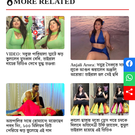
MORE RELATED
VIDEO: সবুজ পাতিয়ালা স্যুটে ঝড়
তুললেন মুসকান বেবি, ভাইরাল
নাচের ভিডিও দেখে মুগ্ধ ভক্তরা
Anjali Arora: সমুদ্র সৈকতে সাহসী
লুকে আগুন ঝরালেন অঞ্জলি
অরোরা! ভাইরাল হল সেই ছবি
কালো ছাতার মতো ড্রেস পরে চমকে
অম্রপালির সঙ্গে রোম্যান্সে মজেছেন
দিলনে অভিনেত্রী উর্ফি জাভেদ, তুমুল
পবন সিং, ১০০ মিলিয়ন ভিউ
ভাইরাল হয়েছে এই ভিডিও
পেরিয়ে ঝড় তুলেছে এই গান