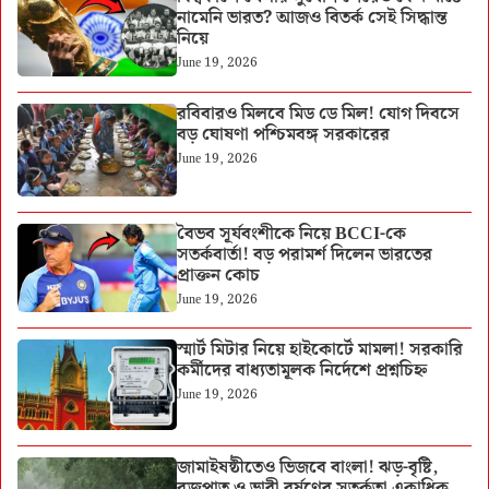
নামেনি ভারত? আজও বিতর্ক সেই সিদ্ধান্ত
নিয়ে
June 19, 2026
রবিবারও মিলবে মিড ডে মিল! যোগ দিবসে
বড় ঘোষণা পশ্চিমবঙ্গ সরকারের
June 19, 2026
বৈভব সূর্যবংশীকে নিয়ে BCCI-কে
সতর্কবার্তা! বড় পরামর্শ দিলেন ভারতের
প্রাক্তন কোচ
June 19, 2026
স্মার্ট মিটার নিয়ে হাইকোর্টে মামলা! সরকারি
কর্মীদের বাধ্যতামূলক নির্দেশে প্রশ্নচিহ্ন
June 19, 2026
জামাইষষ্ঠীতেও ভিজবে বাংলা! ঝড়-বৃষ্টি,
বজ্রপাত ও ভারী বর্ষণের সতর্কতা একাধিক