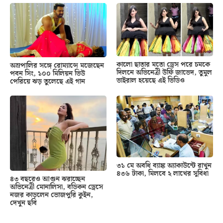
কালো ছাতার মতো ড্রেস পরে চমকে
অম্রপালির সঙ্গে রোম্যান্সে মজেছেন
দিলনে অভিনেত্রী উর্ফি জাভেদ, তুমুল
পবন সিং, ১০০ মিলিয়ন ভিউ
ভাইরাল হয়েছে এই ভিডিও
পেরিয়ে ঝড় তুলেছে এই গান
৩১ মে অবধি ব্যাঙ্ক অ্যাকাউন্টে রাখুন
৪৩৬ টাকা, মিলবে ২ লাখের সুবিধা
৪৩ বছরেও আগুন ঝরাচ্ছেন
অভিনেত্রী মোনালিসা, বডিকন ড্রেসে
নজর কাড়লেন ভোজপুরি কুইন,
দেখুন ছবি