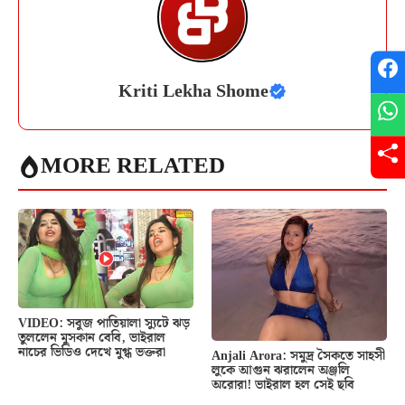
Kriti Lekha Shome
MORE RELATED
VIDEO: সবুজ পাতিয়ালা স্যুটে ঝড়
তুললেন মুসকান বেবি, ভাইরাল
নাচের ভিডিও দেখে মুগ্ধ ভক্তরা
Anjali Arora: সমুদ্র সৈকতে সাহসী
লুকে আগুন ঝরালেন অঞ্জলি
অরোরা! ভাইরাল হল সেই ছবি