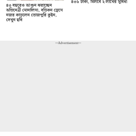
৪৩৬ টাকা, মিলবে ২ লাখের সুবিধা
৪৩ বছরেও আগুন ঝরাচ্ছেন
অভিনেত্রী মোনালিসা, বডিকন ড্রেসে
নজর কাড়লেন ভোজপুরি কুইন,
দেখুন ছবি
---Advertisement---