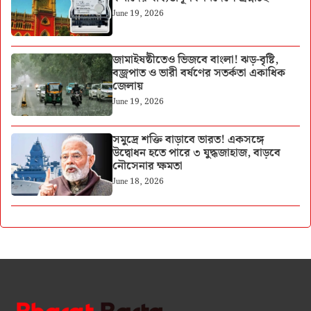
June 19, 2026
জামাইষষ্ঠীতেও ভিজবে বাংলা! ঝড়-বৃষ্টি,
বজ্রপাত ও ভারী বর্ষণের সতর্কতা একাধিক
জেলায়
June 19, 2026
সমুদ্রে শক্তি বাড়াবে ভারত! একসঙ্গে
উদ্বোধন হতে পারে ৩ যুদ্ধজাহাজ, বাড়বে
নৌসেনার ক্ষমতা
June 18, 2026