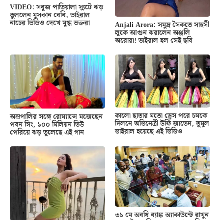
VIDEO: সবুজ পাতিয়ালা স্যুটে ঝড়
তুললেন মুসকান বেবি, ভাইরাল
নাচের ভিডিও দেখে মুগ্ধ ভক্তরা
Anjali Arora: সমুদ্র সৈকতে সাহসী
লুকে আগুন ঝরালেন অঞ্জলি
অরোরা! ভাইরাল হল সেই ছবি
কালো ছাতার মতো ড্রেস পরে চমকে
অম্রপালির সঙ্গে রোম্যান্সে মজেছেন
দিলনে অভিনেত্রী উর্ফি জাভেদ, তুমুল
পবন সিং, ১০০ মিলিয়ন ভিউ
ভাইরাল হয়েছে এই ভিডিও
পেরিয়ে ঝড় তুলেছে এই গান
৩১ মে অবধি ব্যাঙ্ক অ্যাকাউন্টে রাখুন