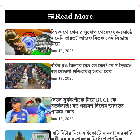
Read More
বিশ্বকাপে খেলার সুযোগ পেয়েও কেন মাঠে
নামেনি ভারত? আজও বিতর্ক সেই সিদ্ধান্ত
নিয়ে
June 19, 2026
রবিবারও মিলবে মিড ডে মিল! যোগ দিবসে
বড় ঘোষণা পশ্চিমবঙ্গ সরকারের
June 19, 2026
বৈভব সূর্যবংশীকে নিয়ে BCCI-কে
সতর্কবার্তা! বড় পরামর্শ দিলেন ভারতের
প্রাক্তন কোচ
June 19, 2026
স্মার্ট মিটার নিয়ে হাইকোর্টে মামলা! সরকারি
কর্মীদের বাধ্যতামূলক নির্দেশে প্রশ্নচিহ্ন