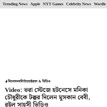
Skip
Trending News
Apple
NYT Games
Celebrity News
Wordle 
to
content
বিনোদন
বলিউড
ভাইরাল & ভিডিও
Video: ভরা স্টেজে হটনেসে মনিকা
চৌধুরীকে টক্কর দিলেন মুসকান বেবী,
রইল সাহসী ভিডিও