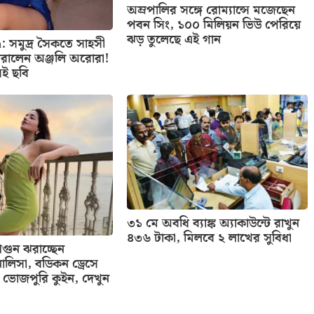
অম্রপালির সঙ্গে রোম্যান্সে মজেছেন
পবন সিং, ১০০ মিলিয়ন ভিউ পেরিয়ে
ঝড় তুলেছে এই গান
: সমুদ্র সৈকতে সাহসী
রালেন অঞ্জলি অরোরা!
েই ছবি
৩১ মে অবধি ব্যাঙ্ক অ্যাকাউন্টে রাখুন
৪৩৬ টাকা, মিলবে ২ লাখের সুবিধা
ুন ঝরাচ্ছেন
ালিসা, বডিকন ড্রেসে
ভোজপুরি কুইন, দেখুন