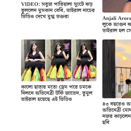
VIDEO: সবুজ পাতিয়ালা স্যুটে ঝড়
তুললেন মুসকান বেবি, ভাইরাল নাচের
ভিডিও দেখে মুগ্ধ ভক্তরা
Anjali Arora
লুকে আগুন ঝ
ভাইরাল হল স
কালো ছাতার মতো ড্রেস পরে চমকে
দিলনে অভিনেত্রী উর্ফি জাভেদ, তুমুল
ভাইরাল হয়েছে এই ভিডিও
৪৩ বছরেও আগ
অভিনেত্রী মোন
নজর কাড়লেন 
ছবি