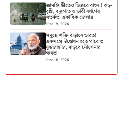
জামাইষষ্ঠীতেও ভিজবে বাংলা! ঝড়-
বৃষ্টি, বজ্রপাত ও ভারী বর্ষণের
সতর্কতা একাধিক জেলায়
June 19, 2026
সমুদ্রে শক্তি বাড়াবে ভারত!
একসঙ্গে উদ্বোধন হতে পারে ৩
যুদ্ধজাহাজ, বাড়বে নৌসেনার
ক্ষমতা
June 18, 2026