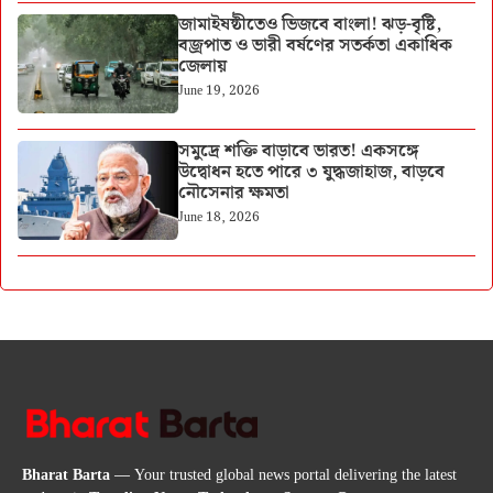
জামাইষষ্ঠীতেও ভিজবে বাংলা! ঝড়-বৃষ্টি,
বজ্রপাত ও ভারী বর্ষণের সতর্কতা একাধিক
জেলায়
June 19, 2026
সমুদ্রে শক্তি বাড়াবে ভারত! একসঙ্গে
উদ্বোধন হতে পারে ৩ যুদ্ধজাহাজ, বাড়বে
নৌসেনার ক্ষমতা
June 18, 2026
Bharat Barta
— Your trusted global news portal delivering the latest