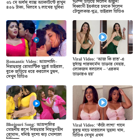
স্টাম্প উড়িয়ে দিলেন অর্জুন!
৩১ মে অবধি ব্যাঙ্ক অ্যাকাউন্টে রাখুন
বিধ্বংসী ইয়র্কারে চমকে দিলেন
৪৩৬ টাকা, মিলবে ২ লাখের সুবিধা
টেন্ডুলকার-পুত্র, ভাইরাল ভিডিও
Viral Video: ‘আজ কি রাত’-এ
Romantic Video: আম্রপালি–
দুর্দান্ত পারফর্মেন্স ডাক্তার নেহার,
নিরাহুয়ার রোম্যান্টিক মুহূর্ত ভাইরাল,
লোকজন বললেন – ‘এরকম
বুকে জড়িয়ে ধরে করলেন চুম্বন,
ডাক্তারও হয়’
দেখুন ভিডিও
Bhojpuri Song: আম্রপালির
Viral Video: ‘কাঁটা লাগা’ গানে
মোহনীয় রূপে নিরহুয়ার নিয়ন্ত্রণহীন
দুরন্ত নাচে মাতালেন সুহানা খান,
রোমান্স, ঘনিষ্ঠ দৃশ্যে ঝড় সোশ্যাল
ভিডিও দেখুন এখন