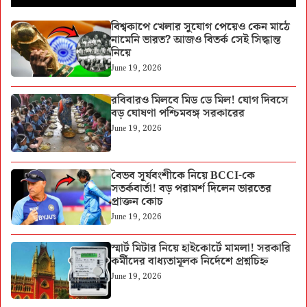
বিশ্বকাপে খেলার সুযোগ পেয়েও কেন মাঠে
নামেনি ভারত? আজও বিতর্ক সেই সিদ্ধান্ত
নিয়ে
June 19, 2026
রবিবারও মিলবে মিড ডে মিল! যোগ দিবসে
বড় ঘোষণা পশ্চিমবঙ্গ সরকারের
June 19, 2026
বৈভব সূর্যবংশীকে নিয়ে BCCI-কে
সতর্কবার্তা! বড় পরামর্শ দিলেন ভারতের
প্রাক্তন কোচ
June 19, 2026
স্মার্ট মিটার নিয়ে হাইকোর্টে মামলা! সরকারি
কর্মীদের বাধ্যতামূলক নির্দেশে প্রশ্নচিহ্ন
June 19, 2026