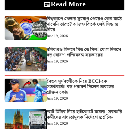
Read More
বিশ্বকাপে খেলার সুযোগ পেয়েও কেন মাঠে
নামেনি ভারত? আজও বিতর্ক সেই সিদ্ধান্ত
নিয়ে
June 19, 2026
রবিবারও মিলবে মিড ডে মিল! যোগ দিবসে
বড় ঘোষণা পশ্চিমবঙ্গ সরকারের
June 19, 2026
বৈভব সূর্যবংশীকে নিয়ে BCCI-কে
সতর্কবার্তা! বড় পরামর্শ দিলেন ভারতের
প্রাক্তন কোচ
June 19, 2026
স্মার্ট মিটার নিয়ে হাইকোর্টে মামলা! সরকারি
কর্মীদের বাধ্যতামূলক নির্দেশে প্রশ্নচিহ্ন
June 19, 2026