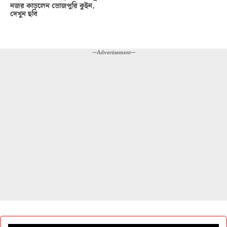
নজর কাড়লেন ভোজপুরি কুইন,
দেখুন ছবি
---Advertisement---