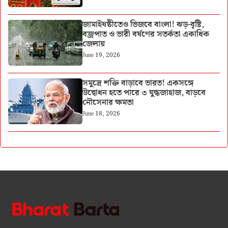
জামাইষষ্ঠীতেও ভিজবে বাংলা! ঝড়-বৃষ্টি,
বজ্রপাত ও ভারী বর্ষণের সতর্কতা একাধিক
জেলায়
June 19, 2026
সমুদ্রে শক্তি বাড়াবে ভারত! একসঙ্গে
উদ্বোধন হতে পারে ৩ যুদ্ধজাহাজ, বাড়বে
নৌসেনার ক্ষমতা
June 18, 2026