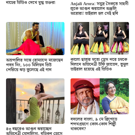
নাচের ভিডিও দেখে মুগ্ধ ভক্তরা
Anjali Arora: সমুদ্র সৈকতে সাহসী
লুকে আগুন ঝরালেন অঞ্জলি
অরোরা! ভাইরাল হল সেই ছবি
কালো ছাতার মতো ড্রেস পরে চমকে
অম্রপালির সঙ্গে রোম্যান্সে মজেছেন
দিলনে অভিনেত্রী উর্ফি জাভেদ, তুমুল
পবন সিং, ১০০ মিলিয়ন ভিউ
ভাইরাল হয়েছে এই ভিডিও
পেরিয়ে ঝড় তুলেছে এই গান
বদলের বাংলা, ৯ মে ব্রিগেডে
শপথগ্রহণে কোন-কোন শিল্পী
থাকবেন?
৪৩ বছরেও আগুন ঝরাচ্ছেন
অভিনেত্রী মোনালিসা, বডিকন ড্রেসে