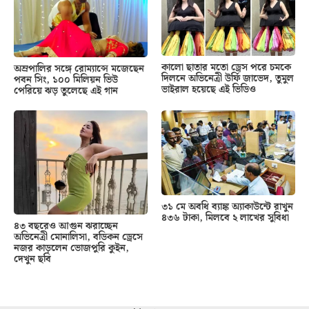
কালো ছাতার মতো ড্রেস পরে চমকে
অম্রপালির সঙ্গে রোম্যান্সে মজেছেন
দিলনে অভিনেত্রী উর্ফি জাভেদ, তুমুল
পবন সিং, ১০০ মিলিয়ন ভিউ
ভাইরাল হয়েছে এই ভিডিও
পেরিয়ে ঝড় তুলেছে এই গান
৩১ মে অবধি ব্যাঙ্ক অ্যাকাউন্টে রাখুন
৪৩৬ টাকা, মিলবে ২ লাখের সুবিধা
৪৩ বছরেও আগুন ঝরাচ্ছেন
অভিনেত্রী মোনালিসা, বডিকন ড্রেসে
নজর কাড়লেন ভোজপুরি কুইন,
দেখুন ছবি