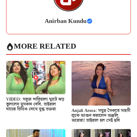
Anirban Kundu
MORE RELATED
VIDEO: সবুজ পাতিয়ালা স্যুটে ঝড়
তুললেন মুসকান বেবি, ভাইরাল
নাচের ভিডিও দেখে মুগ্ধ ভক্তরা
Anjali Arora: সমুদ্র সৈকতে সাহসী
লুকে আগুন ঝরালেন অঞ্জলি
অরোরা! ভাইরাল হল সেই ছবি