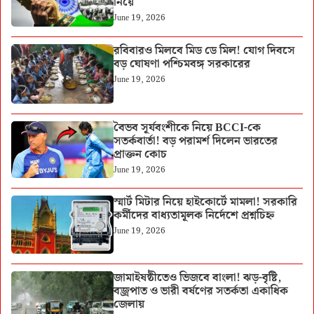
নিয়ে
June 19, 2026
রবিবারও মিলবে মিড ডে মিল! যোগ দিবসে
বড় ঘোষণা পশ্চিমবঙ্গ সরকারের
June 19, 2026
বৈভব সূর্যবংশীকে নিয়ে BCCI-কে
সতর্কবার্তা! বড় পরামর্শ দিলেন ভারতের
প্রাক্তন কোচ
June 19, 2026
স্মার্ট মিটার নিয়ে হাইকোর্টে মামলা! সরকারি
কর্মীদের বাধ্যতামূলক নির্দেশে প্রশ্নচিহ্ন
June 19, 2026
জামাইষষ্ঠীতেও ভিজবে বাংলা! ঝড়-বৃষ্টি,
বজ্রপাত ও ভারী বর্ষণের সতর্কতা একাধিক
জেলায়