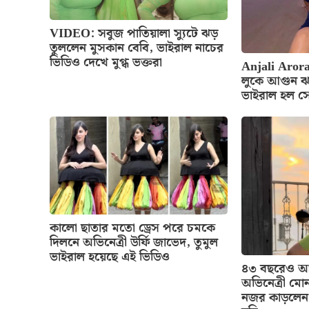
VIDEO: সবুজ পাতিয়ালা স্যুটে ঝড়
তুললেন মুসকান বেবি, ভাইরাল নাচের
ভিডিও দেখে মুগ্ধ ভক্তরা
Anjali Arora
লুকে আগুন ঝ
ভাইরাল হল স
কালো ছাতার মতো ড্রেস পরে চমকে
দিলনে অভিনেত্রী উর্ফি জাভেদ, তুমুল
ভাইরাল হয়েছে এই ভিডিও
৪৩ বছরেও আগ
অভিনেত্রী মোন
নজর কাড়লেন 