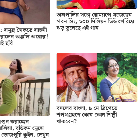
অম্রপালির সঙ্গে রোম্যান্সে মজেছেন
পবন সিং, ১০০ মিলিয়ন ভিউ পেরিয়ে
ঝড় তুলেছে এই গান
: সমুদ্র সৈকতে সাহসী
রালেন অঞ্জলি অরোরা!
েই ছবি
বদলের বাংলা, ৯ মে ব্রিগেডে
শপথগ্রহণে কোন-কোন শিল্পী
থাকবেন?
ুন ঝরাচ্ছেন
ালিসা, বডিকন ড্রেসে
ভোজপুরি কুইন, দেখুন