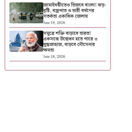
জামাইষষ্ঠীতেও ভিজবে বাংলা! ঝড়-
বৃষ্টি, বজ্রপাত ও ভারী বর্ষণের
সতর্কতা একাধিক জেলায়
June 19, 2026
সমুদ্রে শক্তি বাড়াবে ভারত!
একসঙ্গে উদ্বোধন হতে পারে ৩
যুদ্ধজাহাজ, বাড়বে নৌসেনার
ক্ষমতা
June 18, 2026