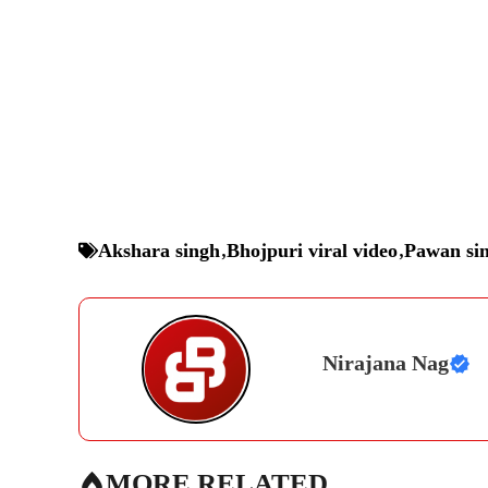
Akshara singh
,
Bhojpuri viral video
,
Pawan si
Nirajana Nag
MORE RELATED