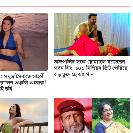
অম্রপালির সঙ্গে রোম্যান্সে মজেছেন
পবন সিং, ১০০ মিলিয়ন ভিউ পেরিয়ে
ঝড় তুলেছে এই গান
: সমুদ্র সৈকতে সাহসী
রালেন অঞ্জলি অরোরা!
েই ছবি