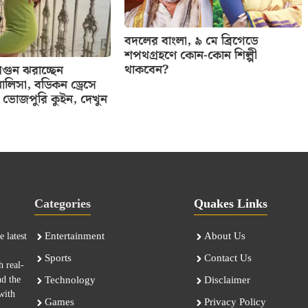
বদলের বাংলা, ৯ মে ব্রিগেডে
শপথগ্রহণে কোন-কোন শিল্পী
থাকবেন?
ুন ঝরাচ্ছেন
ালিসা, বডিকন ড্রেসে
ভোজপুরি কুইন, দেখুন
Categories
Quakes Links
Entertainment
About Us
 latest
Sports
Contact Us
h real-
nd the
Technology
Disclaimer
with
Games
Privacy Policy