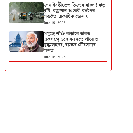
জামাইষষ্ঠীতেও ভিজবে বাংলা! ঝড়-
বৃষ্টি, বজ্রপাত ও ভারী বর্ষণের
সতর্কতা একাধিক জেলায়
June 19, 2026
সমুদ্রে শক্তি বাড়াবে ভারত!
একসঙ্গে উদ্বোধন হতে পারে ৩
যুদ্ধজাহাজ, বাড়বে নৌসেনার
ক্ষমতা
June 18, 2026