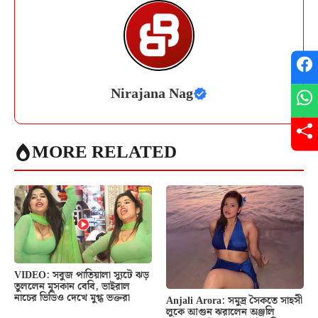
Nirajana Nag
MORE RELATED
VIDEO: সবুজ পাতিয়ালা স্যুটে ঝড়
তুললেন মুসকান বেবি, ভাইরাল
নাচের ভিডিও দেখে মুগ্ধ ভক্তরা
Anjali Arora: সমুদ্র সৈকতে সাহসী
লুকে আগুন ঝরালেন অঞ্জলি