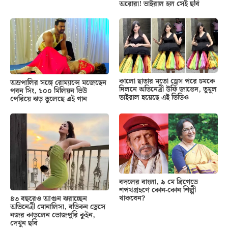
অরোরা! ভাইরাল হল সেই ছবি
কালো ছাতার মতো ড্রেস পরে চমকে
অম্রপালির সঙ্গে রোম্যান্সে মজেছেন
দিলনে অভিনেত্রী উর্ফি জাভেদ, তুমুল
পবন সিং, ১০০ মিলিয়ন ভিউ
ভাইরাল হয়েছে এই ভিডিও
পেরিয়ে ঝড় তুলেছে এই গান
বদলের বাংলা, ৯ মে ব্রিগেডে
শপথগ্রহণে কোন-কোন শিল্পী
থাকবেন?
৪৩ বছরেও আগুন ঝরাচ্ছেন
অভিনেত্রী মোনালিসা, বডিকন ড্রেসে
নজর কাড়লেন ভোজপুরি কুইন,
দেখুন ছবি