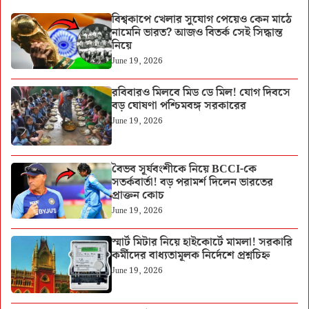
বিশ্বকাপে খেলার সুযোগ পেয়েও কেন মাঠে
নামেনি ভারত? আজও বিতর্ক সেই সিদ্ধান্ত
নিয়ে
June 19, 2026
রবিবারও মিলবে মিড ডে মিল! যোগ দিবসে
বড় ঘোষণা পশ্চিমবঙ্গ সরকারের
June 19, 2026
বৈভব সূর্যবংশীকে নিয়ে BCCI-কে
সতর্কবার্তা! বড় পরামর্শ দিলেন ভারতের
প্রাক্তন কোচ
June 19, 2026
স্মার্ট মিটার নিয়ে হাইকোর্টে মামলা! সরকারি
কর্মীদের বাধ্যতামূলক নির্দেশে প্রশ্নচিহ্ন
June 19, 2026