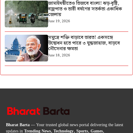
জামাইষষ্ঠীতেও ভিজবে বাংলা! ঝড়-বৃষ্টি,
বজ্রপাত ও ভারী বর্ষণের সতর্কতা একাধিক
জেলায়
June 19, 2026
সমুদ্রে শক্তি বাড়াবে ভারত! একসঙ্গে
উদ্বোধন হতে পারে ৩ যুদ্ধজাহাজ, বাড়বে
নৌসেনার ক্ষমতা
June 18, 2026
Bharat Barta
— Your trusted global news portal delivering the latest
updates in
Trending News, Technology, Sports, Games,