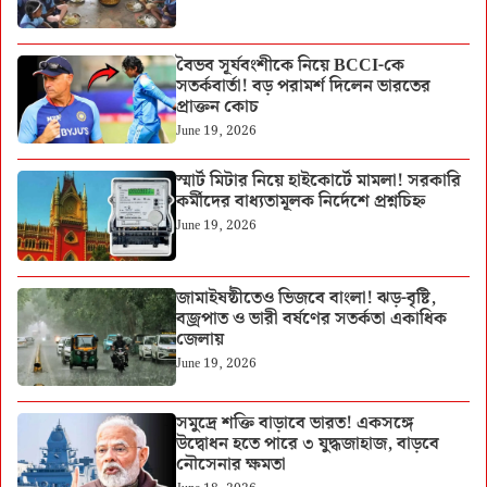
বৈভব সূর্যবংশীকে নিয়ে BCCI-কে
সতর্কবার্তা! বড় পরামর্শ দিলেন ভারতের
প্রাক্তন কোচ
June 19, 2026
স্মার্ট মিটার নিয়ে হাইকোর্টে মামলা! সরকারি
কর্মীদের বাধ্যতামূলক নির্দেশে প্রশ্নচিহ্ন
June 19, 2026
জামাইষষ্ঠীতেও ভিজবে বাংলা! ঝড়-বৃষ্টি,
বজ্রপাত ও ভারী বর্ষণের সতর্কতা একাধিক
জেলায়
June 19, 2026
সমুদ্রে শক্তি বাড়াবে ভারত! একসঙ্গে
উদ্বোধন হতে পারে ৩ যুদ্ধজাহাজ, বাড়বে
নৌসেনার ক্ষমতা