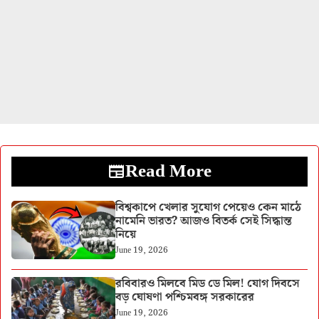
Read More
বিশ্বকাপে খেলার সুযোগ পেয়েও কেন মাঠে
নামেনি ভারত? আজও বিতর্ক সেই সিদ্ধান্ত
নিয়ে
June 19, 2026
রবিবারও মিলবে মিড ডে মিল! যোগ দিবসে
বড় ঘোষণা পশ্চিমবঙ্গ সরকারের
June 19, 2026