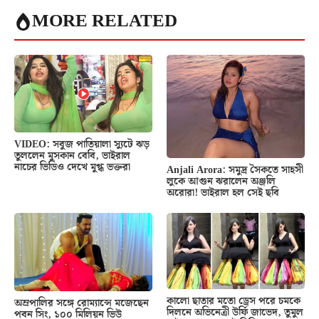
MORE RELATED
VIDEO: সবুজ পাতিয়ালা স্যুটে ঝড়
তুললেন মুসকান বেবি, ভাইরাল
নাচের ভিডিও দেখে মুগ্ধ ভক্তরা
Anjali Arora: সমুদ্র সৈকতে সাহসী
লুকে আগুন ঝরালেন অঞ্জলি
অরোরা! ভাইরাল হল সেই ছবি
কালো ছাতার মতো ড্রেস পরে চমকে
অম্রপালির সঙ্গে রোম্যান্সে মজেছেন
দিলনে অভিনেত্রী উর্ফি জাভেদ, তুমুল
পবন সিং, ১০০ মিলিয়ন ভিউ