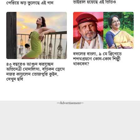
ভাইরাল হয়েছে এই ভিডিও
পেরিয়ে ঝড় তুলেছে এই গান
বদলের বাংলা, ৯ মে ব্রিগেডে
শপথগ্রহণে কোন-কোন শিল্পী
থাকবেন?
৪৩ বছরেও আগুন ঝরাচ্ছেন
অভিনেত্রী মোনালিসা, বডিকন ড্রেসে
নজর কাড়লেন ভোজপুরি কুইন,
দেখুন ছবি
---Advertisement---