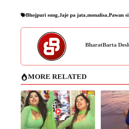
Bhojpuri song
,
Jaje pa jata
,
monalisa
,
Pawan s
BharatBarta Des
MORE RELATED