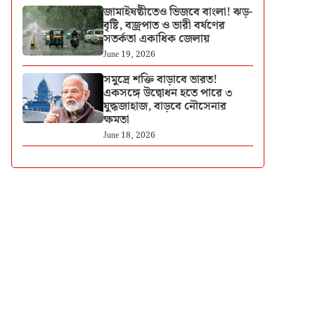
জামাইষষ্ঠীতেও ভিজবে বাংলা! ঝড়-
বৃষ্টি, বজ্রপাত ও ভারী বর্ষণের
সতর্কতা একাধিক জেলায়
June 19, 2026
সমুদ্রে শক্তি বাড়াবে ভারত!
একসঙ্গে উদ্বোধন হতে পারে ৩
যুদ্ধজাহাজ, বাড়বে নৌসেনার
ক্ষমতা
June 18, 2026