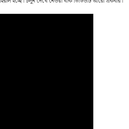
ইরাল হচ্ছে। চলুন দেখে নেওয়া যাক ভিডিওটি আরো একবার।