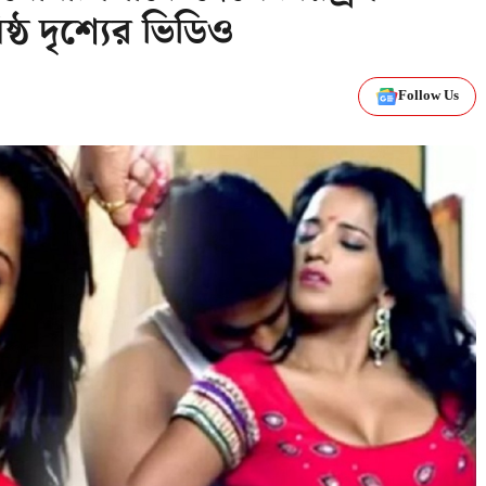
্ঠ দৃশ্যের ভিডিও
Follow Us