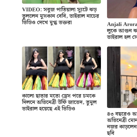
VIDEO: সবুজ পাতিয়ালা স্যুটে ঝড়
তুললেন মুসকান বেবি, ভাইরাল নাচের
ভিডিও দেখে মুগ্ধ ভক্তরা
Anjali Arora
লুকে আগুন ঝ
ভাইরাল হল স
কালো ছাতার মতো ড্রেস পরে চমকে
দিলনে অভিনেত্রী উর্ফি জাভেদ, তুমুল
ভাইরাল হয়েছে এই ভিডিও
৪৩ বছরেও আগ
অভিনেত্রী মোন
নজর কাড়লেন 
ছবি