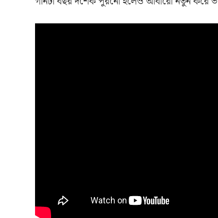
গানটা বছর দশেক পুরনো হলেও আবারো নতুন করে ভা