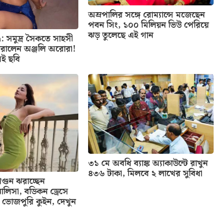
অম্রপালির সঙ্গে রোম্যান্সে মজেছেন
পবন সিং, ১০০ মিলিয়ন ভিউ পেরিয়ে
ঝড় তুলেছে এই গান
: সমুদ্র সৈকতে সাহসী
রালেন অঞ্জলি অরোরা!
েই ছবি
৩১ মে অবধি ব্যাঙ্ক অ্যাকাউন্টে রাখুন
৪৩৬ টাকা, মিলবে ২ লাখের সুবিধা
ুন ঝরাচ্ছেন
ালিসা, বডিকন ড্রেসে
ভোজপুরি কুইন, দেখুন