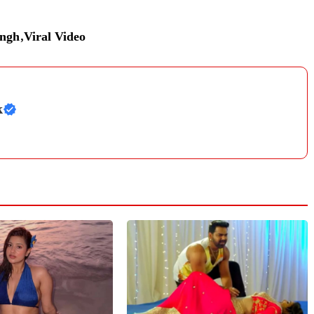
ingh
,
Viral Video
k