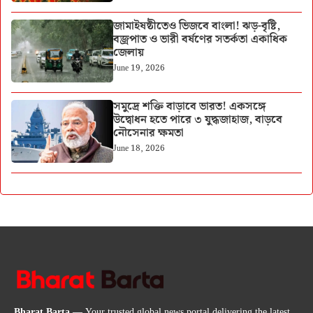
জামাইষষ্ঠীতেও ভিজবে বাংলা! ঝড়-বৃষ্টি,
বজ্রপাত ও ভারী বর্ষণের সতর্কতা একাধিক
জেলায়
June 19, 2026
সমুদ্রে শক্তি বাড়াবে ভারত! একসঙ্গে
উদ্বোধন হতে পারে ৩ যুদ্ধজাহাজ, বাড়বে
নৌসেনার ক্ষমতা
June 18, 2026
Bharat Barta
— Your trusted global news portal delivering the latest