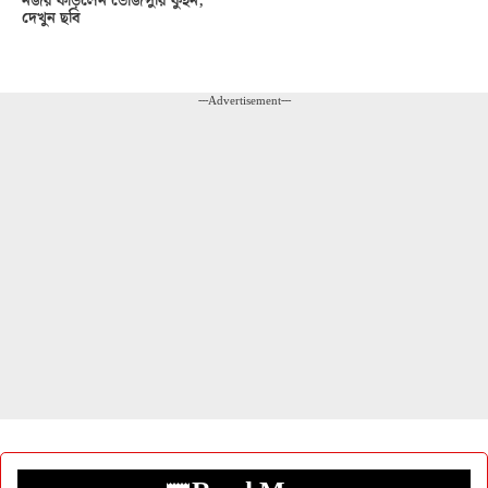
নজর কাড়লেন ভোজপুরি কুইন,
দেখুন ছবি
---Advertisement---