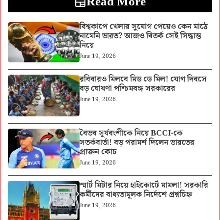
Read More
বিশ্বকাপে খেলার সুযোগ পেয়েও কেন মাঠে
নামেনি ভারত? আজও বিতর্ক সেই সিদ্ধান্ত
নিয়ে
June 19, 2026
রবিবারও মিলবে মিড ডে মিল! যোগ দিবসে
বড় ঘোষণা পশ্চিমবঙ্গ সরকারের
June 19, 2026
বৈভব সূর্যবংশীকে নিয়ে BCCI-কে
সতর্কবার্তা! বড় পরামর্শ দিলেন ভারতের
প্রাক্তন কোচ
June 19, 2026
স্মার্ট মিটার নিয়ে হাইকোর্টে মামলা! সরকারি
কর্মীদের বাধ্যতামূলক নির্দেশে প্রশ্নচিহ্ন
June 19, 2026