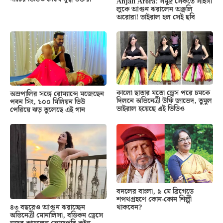
Anjali Arora: সমুদ্র সৈকতে সাহসী
লুকে আগুন ঝরালেন অঞ্জলি
অরোরা! ভাইরাল হল সেই ছবি
কালো ছাতার মতো ড্রেস পরে চমকে
অম্রপালির সঙ্গে রোম্যান্সে মজেছেন
দিলনে অভিনেত্রী উর্ফি জাভেদ, তুমুল
পবন সিং, ১০০ মিলিয়ন ভিউ
ভাইরাল হয়েছে এই ভিডিও
পেরিয়ে ঝড় তুলেছে এই গান
বদলের বাংলা, ৯ মে ব্রিগেডে
শপথগ্রহণে কোন-কোন শিল্পী
থাকবেন?
৪৩ বছরেও আগুন ঝরাচ্ছেন
অভিনেত্রী মোনালিসা, বডিকন ড্রেসে