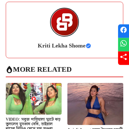
Kriti Lekha Shome
MORE RELATED
VIDEO: সবুজ পাতিয়ালা স্যুটে ঝড়
তুললেন মুসকান বেবি, ভাইরাল
নাচের ভিডিও দেখে মুগ্ধ ভক্তরা