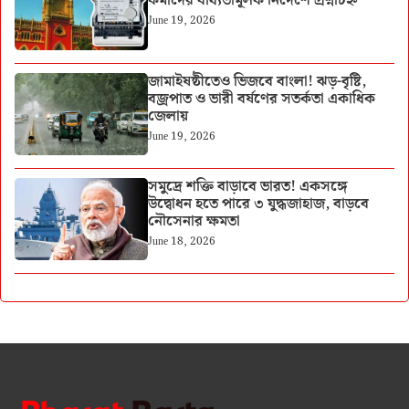
কর্মীদের বাধ্যতামূলক নির্দেশে প্রশ্নচিহ্ন
June 19, 2026
জামাইষষ্ঠীতেও ভিজবে বাংলা! ঝড়-বৃষ্টি,
বজ্রপাত ও ভারী বর্ষণের সতর্কতা একাধিক
জেলায়
June 19, 2026
সমুদ্রে শক্তি বাড়াবে ভারত! একসঙ্গে
উদ্বোধন হতে পারে ৩ যুদ্ধজাহাজ, বাড়বে
নৌসেনার ক্ষমতা
June 18, 2026