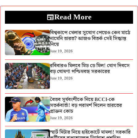
Read More
বিশ্বকাপে খেলার সুযোগ পেয়েও কেন মাঠে
নামেনি ভারত? আজও বিতর্ক সেই সিদ্ধান্ত
নিয়ে
June 19, 2026
রবিবারও মিলবে মিড ডে মিল! যোগ দিবসে
বড় ঘোষণা পশ্চিমবঙ্গ সরকারের
June 19, 2026
বৈভব সূর্যবংশীকে নিয়ে BCCI-কে
সতর্কবার্তা! বড় পরামর্শ দিলেন ভারতের
প্রাক্তন কোচ
June 19, 2026
স্মার্ট মিটার নিয়ে হাইকোর্টে মামলা! সরকারি