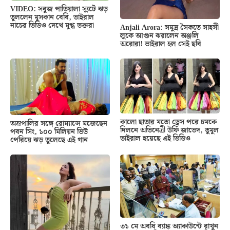
VIDEO: সবুজ পাতিয়ালা স্যুটে ঝড়
তুললেন মুসকান বেবি, ভাইরাল
নাচের ভিডিও দেখে মুগ্ধ ভক্তরা
Anjali Arora: সমুদ্র সৈকতে সাহসী
লুকে আগুন ঝরালেন অঞ্জলি
অরোরা! ভাইরাল হল সেই ছবি
কালো ছাতার মতো ড্রেস পরে চমকে
অম্রপালির সঙ্গে রোম্যান্সে মজেছেন
দিলনে অভিনেত্রী উর্ফি জাভেদ, তুমুল
পবন সিং, ১০০ মিলিয়ন ভিউ
ভাইরাল হয়েছে এই ভিডিও
পেরিয়ে ঝড় তুলেছে এই গান
৩১ মে অবধি ব্যাঙ্ক অ্যাকাউন্টে রাখুন