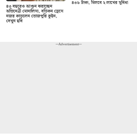
৪৩৬ টাকা, মিলবে ২ লাখের সুবিধা
৪৩ বছরেও আগুন ঝরাচ্ছেন
অভিনেত্রী মোনালিসা, বডিকন ড্রেসে
নজর কাড়লেন ভোজপুরি কুইন,
দেখুন ছবি
---Advertisement---