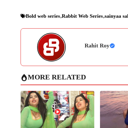
Bold web series
,
Rabbit Web Series
,
sainyaa s
Rahit Roy
MORE RELATED