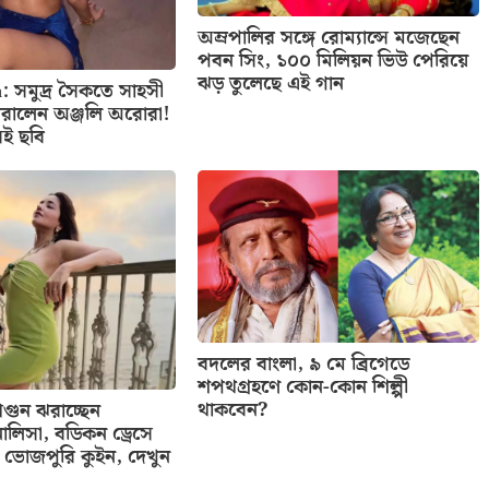
অম্রপালির সঙ্গে রোম্যান্সে মজেছেন
পবন সিং, ১০০ মিলিয়ন ভিউ পেরিয়ে
ঝড় তুলেছে এই গান
: সমুদ্র সৈকতে সাহসী
রালেন অঞ্জলি অরোরা!
েই ছবি
বদলের বাংলা, ৯ মে ব্রিগেডে
শপথগ্রহণে কোন-কোন শিল্পী
থাকবেন?
ুন ঝরাচ্ছেন
ালিসা, বডিকন ড্রেসে
ভোজপুরি কুইন, দেখুন