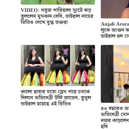
VIDEO: সবুজ পাতিয়ালা স্যুটে ঝড়
তুললেন মুসকান বেবি, ভাইরাল নাচের
ভিডিও দেখে মুগ্ধ ভক্তরা
Anjali Arora
লুকে আগুন ঝ
ভাইরাল হল স
কালো ছাতার মতো ড্রেস পরে চমকে
দিলনে অভিনেত্রী উর্ফি জাভেদ, তুমুল
ভাইরাল হয়েছে এই ভিডিও
৪৩ বছরেও আগ
অভিনেত্রী মোন
নজর কাড়লেন 
ছবি