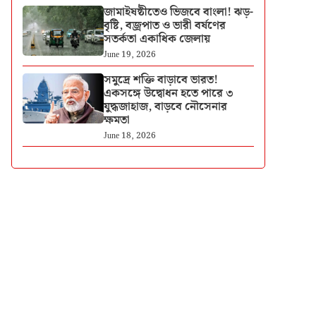
জামাইষষ্ঠীতেও ভিজবে বাংলা! ঝড়-
বৃষ্টি, বজ্রপাত ও ভারী বর্ষণের
সতর্কতা একাধিক জেলায়
June 19, 2026
সমুদ্রে শক্তি বাড়াবে ভারত!
একসঙ্গে উদ্বোধন হতে পারে ৩
যুদ্ধজাহাজ, বাড়বে নৌসেনার
ক্ষমতা
June 18, 2026