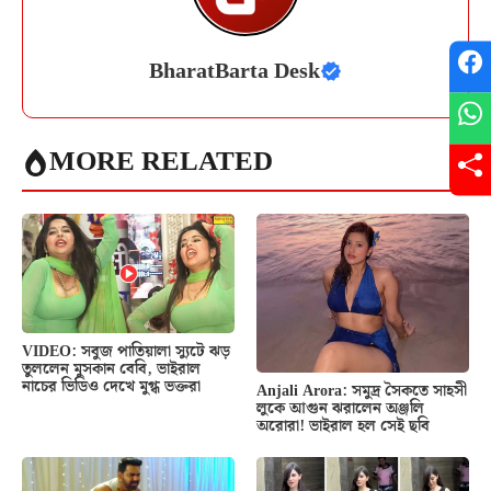
BharatBarta Desk
MORE RELATED
VIDEO: সবুজ পাতিয়ালা স্যুটে ঝড়
তুললেন মুসকান বেবি, ভাইরাল
নাচের ভিডিও দেখে মুগ্ধ ভক্তরা
Anjali Arora: সমুদ্র সৈকতে সাহসী
লুকে আগুন ঝরালেন অঞ্জলি
অরোরা! ভাইরাল হল সেই ছবি