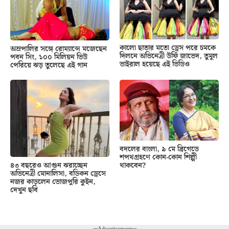
কালো ছাতার মতো ড্রেস পরে চমকে
অম্রপালির সঙ্গে রোম্যান্সে মজেছেন
দিলনে অভিনেত্রী উর্ফি জাভেদ, তুমুল
পবন সিং, ১০০ মিলিয়ন ভিউ
ভাইরাল হয়েছে এই ভিডিও
পেরিয়ে ঝড় তুলেছে এই গান
বদলের বাংলা, ৯ মে ব্রিগেডে
শপথগ্রহণে কোন-কোন শিল্পী
থাকবেন?
৪৩ বছরেও আগুন ঝরাচ্ছেন
অভিনেত্রী মোনালিসা, বডিকন ড্রেসে
নজর কাড়লেন ভোজপুরি কুইন,
দেখুন ছবি
---Advertisement---