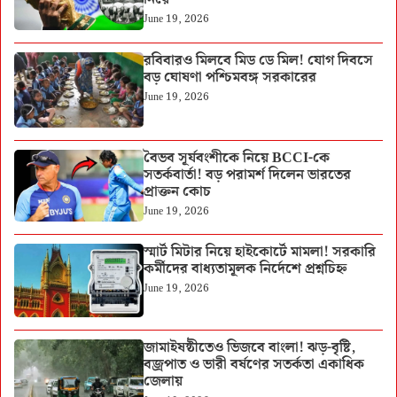
June 19, 2026
রবিবারও মিলবে মিড ডে মিল! যোগ দিবসে
বড় ঘোষণা পশ্চিমবঙ্গ সরকারের
June 19, 2026
বৈভব সূর্যবংশীকে নিয়ে BCCI-কে
সতর্কবার্তা! বড় পরামর্শ দিলেন ভারতের
প্রাক্তন কোচ
June 19, 2026
স্মার্ট মিটার নিয়ে হাইকোর্টে মামলা! সরকারি
কর্মীদের বাধ্যতামূলক নির্দেশে প্রশ্নচিহ্ন
June 19, 2026
জামাইষষ্ঠীতেও ভিজবে বাংলা! ঝড়-বৃষ্টি,
বজ্রপাত ও ভারী বর্ষণের সতর্কতা একাধিক
জেলায়