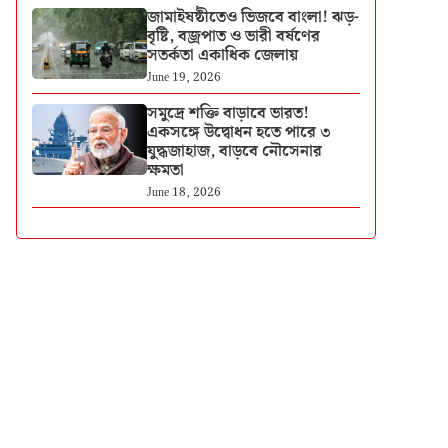
জামাইষষ্ঠীতেও ভিজবে বাংলা! ঝড়-
বৃষ্টি, বজ্রপাত ও ভারী বর্ষণের
সতর্কতা একাধিক জেলায়
June 19, 2026
সমুদ্রে শক্তি বাড়াবে ভারত!
একসঙ্গে উদ্বোধন হতে পারে ৩
যুদ্ধজাহাজ, বাড়বে নৌসেনার
ক্ষমতা
June 18, 2026