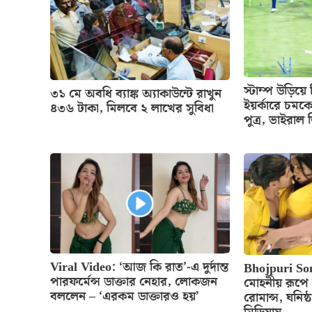
স্টাম্প উড়িয়
৩১ মে অবধি ব্যাঙ্ক অ্যাকাউন্টে রাখুন
ইয়র্কারে চমক
৪৩৬ টাকা, মিলবে ২ লাখের সুবিধা
পুত্র, ভাইরাল
Viral Video: ‘আজ কি রাত’-এ দুর্দান্ত
Bhojpuri So
পারফর্মেন্স ডাক্তার নেহার, লোকজন
মোহনীয় রূপে নি
বললেন – ‘এরকম ডাক্তারও হয়’
রোমান্স, ঘনিষ্