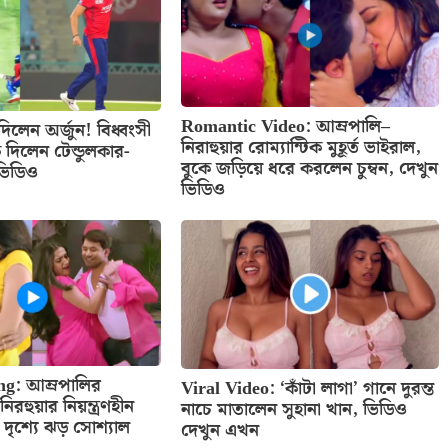
Romantic Video: আম্রপালি–
ে দিলেন অর্জুন! বিধ্বংসী
নিরাহুয়ার রোম্যান্টিক মুহূর্ত ভাইরাল,
ে দিলেন টেন্ডুলকার-
বুকে জড়িয়ে ধরে করলেন চুম্বন, দেখুন
 ভিডিও
ভিডিও
ng: আম্রপালির
Viral Video: ‘কাঁটা লাগা’ গানে দুরন্ত
রহুয়ার নিয়ন্ত্রণহীন
নাচে মাতালেন সুহানা খান, ভিডিও
ঠ দৃশ্যে ঝড় সোশ্যাল
দেখুন এখন