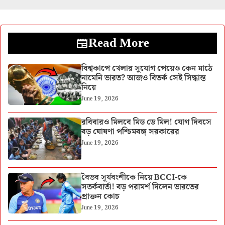
Read More
বিশ্বকাপে খেলার সুযোগ পেয়েও কেন মাঠে
নামেনি ভারত? আজও বিতর্ক সেই সিদ্ধান্ত
নিয়ে
June 19, 2026
রবিবারও মিলবে মিড ডে মিল! যোগ দিবসে
বড় ঘোষণা পশ্চিমবঙ্গ সরকারের
June 19, 2026
বৈভব সূর্যবংশীকে নিয়ে BCCI-কে
সতর্কবার্তা! বড় পরামর্শ দিলেন ভারতের
প্রাক্তন কোচ
June 19, 2026