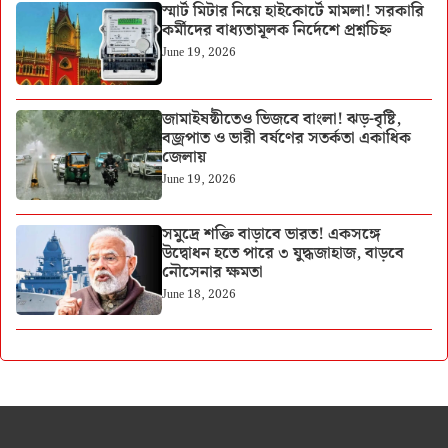
স্মার্ট মিটার নিয়ে হাইকোর্টে মামলা! সরকারি
কর্মীদের বাধ্যতামূলক নির্দেশে প্রশ্নচিহ্ন
June 19, 2026
জামাইষষ্ঠীতেও ভিজবে বাংলা! ঝড়-বৃষ্টি,
বজ্রপাত ও ভারী বর্ষণের সতর্কতা একাধিক
জেলায়
June 19, 2026
সমুদ্রে শক্তি বাড়াবে ভারত! একসঙ্গে
উদ্বোধন হতে পারে ৩ যুদ্ধজাহাজ, বাড়বে
নৌসেনার ক্ষমতা
June 18, 2026