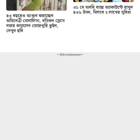
৩১ মে অবধি ব্যাঙ্ক অ্যাকাউন্টে রাখুন
৪৩৬ টাকা, মিলবে ২ লাখের সুবিধা
৪৩ বছরেও আগুন ঝরাচ্ছেন
অভিনেত্রী মোনালিসা, বডিকন ড্রেসে
নজর কাড়লেন ভোজপুরি কুইন,
দেখুন ছবি
---Advertisement---