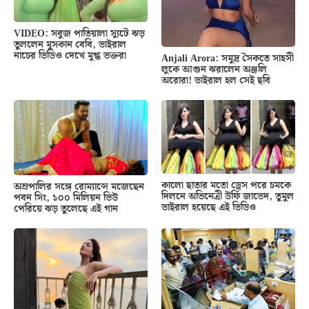
VIDEO: সবুজ পাতিয়ালা স্যুটে ঝড়
তুললেন মুসকান বেবি, ভাইরাল
নাচের ভিডিও দেখে মুগ্ধ ভক্তরা
Anjali Arora: সমুদ্র সৈকতে সাহসী
লুকে আগুন ঝরালেন অঞ্জলি
অরোরা! ভাইরাল হল সেই ছবি
কালো ছাতার মতো ড্রেস পরে চমকে
অম্রপালির সঙ্গে রোম্যান্সে মজেছেন
দিলনে অভিনেত্রী উর্ফি জাভেদ, তুমুল
পবন সিং, ১০০ মিলিয়ন ভিউ
ভাইরাল হয়েছে এই ভিডিও
পেরিয়ে ঝড় তুলেছে এই গান