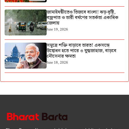
জামাইষষ্ঠীতেও ভিজবে বাংলা! ঝড়-বৃষ্টি,
বজ্রপাত ও ভারী বর্ষণের সতর্কতা একাধিক
জেলায়
June 19, 2026
সমুদ্রে শক্তি বাড়াবে ভারত! একসঙ্গে
উদ্বোধন হতে পারে ৩ যুদ্ধজাহাজ, বাড়বে
নৌসেনার ক্ষমতা
June 18, 2026