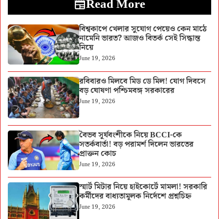
Read More
বিশ্বকাপে খেলার সুযোগ পেয়েও কেন মাঠে
নামেনি ভারত? আজও বিতর্ক সেই সিদ্ধান্ত
নিয়ে
June 19, 2026
রবিবারও মিলবে মিড ডে মিল! যোগ দিবসে
বড় ঘোষণা পশ্চিমবঙ্গ সরকারের
June 19, 2026
বৈভব সূর্যবংশীকে নিয়ে BCCI-কে
সতর্কবার্তা! বড় পরামর্শ দিলেন ভারতের
প্রাক্তন কোচ
June 19, 2026
স্মার্ট মিটার নিয়ে হাইকোর্টে মামলা! সরকারি
কর্মীদের বাধ্যতামূলক নির্দেশে প্রশ্নচিহ্ন
June 19, 2026