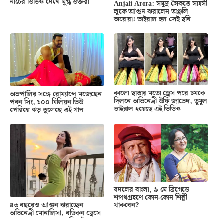
নাচের ভিডিও দেখে মুগ্ধ ভক্তরা
Anjali Arora: সমুদ্র সৈকতে সাহসী
লুকে আগুন ঝরালেন অঞ্জলি
অরোরা! ভাইরাল হল সেই ছবি
কালো ছাতার মতো ড্রেস পরে চমকে
অম্রপালির সঙ্গে রোম্যান্সে মজেছেন
দিলনে অভিনেত্রী উর্ফি জাভেদ, তুমুল
পবন সিং, ১০০ মিলিয়ন ভিউ
ভাইরাল হয়েছে এই ভিডিও
পেরিয়ে ঝড় তুলেছে এই গান
বদলের বাংলা, ৯ মে ব্রিগেডে
শপথগ্রহণে কোন-কোন শিল্পী
থাকবেন?
৪৩ বছরেও আগুন ঝরাচ্ছেন
অভিনেত্রী মোনালিসা, বডিকন ড্রেসে