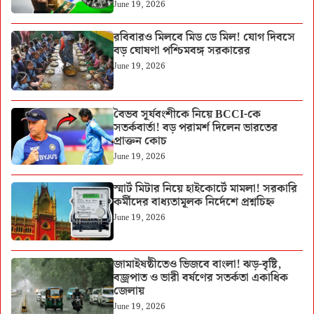
June 19, 2026
রবিবারও মিলবে মিড ডে মিল! যোগ দিবসে
বড় ঘোষণা পশ্চিমবঙ্গ সরকারের
June 19, 2026
বৈভব সূর্যবংশীকে নিয়ে BCCI-কে
সতর্কবার্তা! বড় পরামর্শ দিলেন ভারতের
প্রাক্তন কোচ
June 19, 2026
স্মার্ট মিটার নিয়ে হাইকোর্টে মামলা! সরকারি
কর্মীদের বাধ্যতামূলক নির্দেশে প্রশ্নচিহ্ন
June 19, 2026
জামাইষষ্ঠীতেও ভিজবে বাংলা! ঝড়-বৃষ্টি,
বজ্রপাত ও ভারী বর্ষণের সতর্কতা একাধিক
জেলায়
June 19, 2026