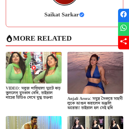
Saikat Sarkar
MORE RELATED
VIDEO: সবুজ পাতিয়ালা স্যুটে ঝড়
তুললেন মুসকান বেবি, ভাইরাল
নাচের ভিডিও দেখে মুগ্ধ ভক্তরা
Anjali Arora: সমুদ্র সৈকতে সাহসী
লুকে আগুন ঝরালেন অঞ্জলি
অরোরা! ভাইরাল হল সেই ছবি