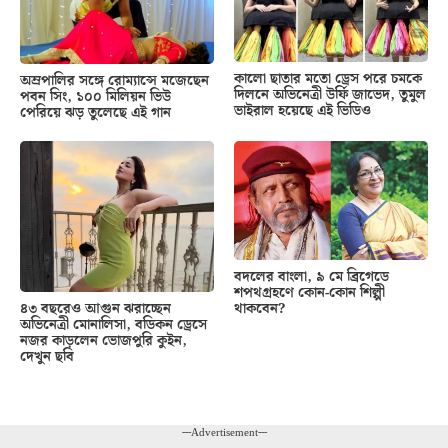
কালো ছাতার মতো ড্রেস পরে চমকে
অম্রপালির সঙ্গে রোম্যান্সে মজেছেন
দিলনে অভিনেত্রী উর্ফি জাভেদ, তুমুল
পবন সিং, ১০০ মিলিয়ন ভিউ
ভাইরাল হয়েছে এই ভিডিও
পেরিয়ে ঝড় তুলেছে এই গান
বদলের বাংলা, ৯ মে ব্রিগেডে
শপথগ্রহণে কোন-কোন শিল্পী
থাকবেন?
৪৩ বছরেও আগুন ঝরাচ্ছেন
অভিনেত্রী মোনালিসা, বডিকন ড্রেসে
নজর কাড়লেন ভোজপুরি কুইন,
দেখুন ছবি
---Advertisement---